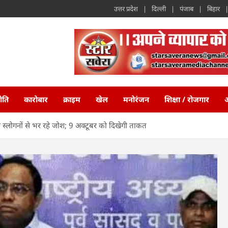
उत्तर प्रदेश
दिल्ली
पंजाब
बिहार
ीति
कारोबार
क्राइम
खेल
मनोरंजन
शिक्षा / रोजगार
अ
ऐसे स्लोगनों से भर रहे जोश; 9 अक्टूबर को दिखेगी ताकत