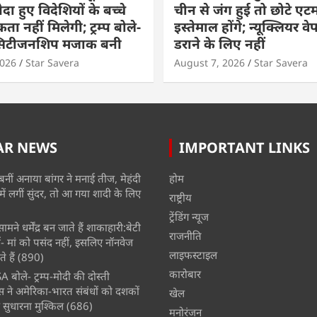
ैदा हुए विदेशियों के बच्चे
चीन से जंग हुई तो छोटे एट
ा नहीं मिलेगी; ट्रम्प बोले-
इस्तेमाल होंगे; न्यूक्लियर वे
 सिटीजनशिप मजाक बनी
डराने के लिए नहीं
2026
Star Savera
August 7, 2026
Star Savera
AR NEWS
IMPORTANT LINKS
बनीं अनाया बांगर ने मनाई तीज, मेहंदी
होम
में लगीं सुंदर, तो आ गया शादी के लिए
राष्ट्रीय
ट्रेंडिंग न्यूज
मने धर्मेंद्र बन जाते हैं शाकाहारी:बेटी
राजनीति
- मां को पसंद नहीं, इसलिए नॉनवेज
लाइफस्टाइल
े हैं
(890)
कारोबार
A बोले- ट्रम्प-मोदी की दोस्ती
स ने अमेरिका-भारत संबंधों को दशकों
खेल
 सुधारना मुश्किल
(686)
मनोरंजन