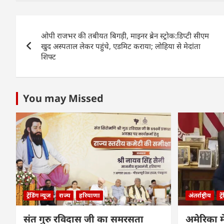
c
at
k
ai
ar
e
s
e
l
e
Post
b
A
dI
ओपी राजभर की तबीयत बिगड़ी, माइनर ब्रेन स्ट्रोक:डिप्टी सीएम
navigation
o
p
n
खुद अस्पताल लेकर पहुंचे, एडमिट कराया; लोहिया से मेदांता
शिफ्ट
o
p
k
You may Missed
ट्रेंडिंग न्यूज
राज्य
हरियाणा
अंतर्राष्ट्रीय
ट्
संत गुरु रविदास जी का समरसता
अमेरिका मे