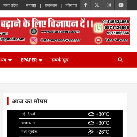
मध्य प्रदेश
महाराष्ट्र
राजस्थान
हरियाणा
न्य
EPAPER
संपर्क सूत्र
आज का मौषम
नई दिल्ली
+30°C
राजस्थान
+30°C
मध्य प्रदेश
+26°C