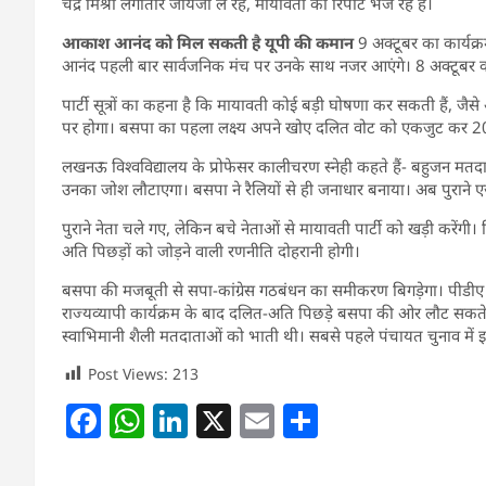
चंद्र मिश्रा लगातार जायजा ले रहे, मायावती को रिपोर्ट भेज रहे हैं।
आकाश आनंद को मिल सकती है यूपी की कमान
9 अक्टूबर का कार्यक
आनंद पहली बार सार्वजनिक मंच पर उनके साथ नजर आएंगे। 8 अक्टूबर क
पार्टी सूत्रों का कहना है कि मायावती कोई बड़ी घोषणा कर सकती हैं, जै
पर होगा। बसपा का पहला लक्ष्य अपने खोए दलित वोट को एकजुट कर 20
लखनऊ विश्वविद्यालय के प्रोफेसर कालीचरण स्नेही कहते हैं- बहुजन मतदाता ल
उनका जोश लौटाएगा। बसपा ने रैलियों से ही जनाधार बनाया। अब पुराने एजे
पुराने नेता चले गए, लेकिन बचे नेताओं से मायावती पार्टी को खड़ी करेंगी।
अति पिछड़ों को जोड़ने वाली रणनीति दोहरानी होगी।
बसपा की मजबूती से सपा-कांग्रेस गठबंधन का समीकरण बिगड़ेगा। पीडीए
राज्यव्यापी कार्यक्रम के बाद दलित-अति पिछड़े बसपा की ओर लौट सकते
स्वाभिमानी शैली मतदाताओं को भाती थी। सबसे पहले पंचायत चुनाव में 
Post Views:
213
F
W
Li
X
E
S
a
h
n
m
h