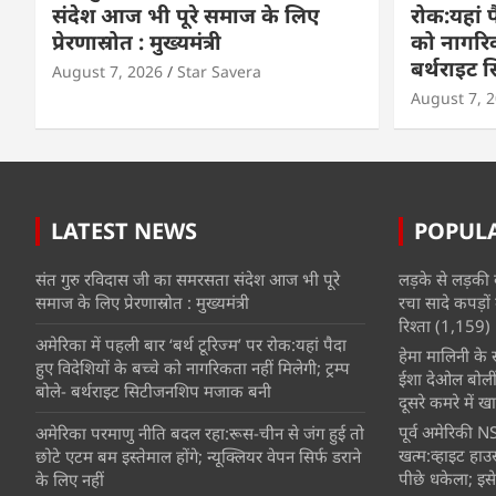
संदेश आज भी पूरे समाज के लिए
रोक:यहां प
प्रेरणास्रोत : मुख्यमंत्री
को नागरिकत
बर्थराइट
August 7, 2026
Star Savera
August 7, 
LATEST NEWS
POPUL
संत गुरु रविदास जी का समरसता संदेश आज भी पूरे
लड़के से लड़की 
समाज के लिए प्रेरणास्रोत : मुख्यमंत्री
रचा सादे कपड़ों 
रिश्ता
(1,159)
अमेरिका में पहली बार ‘बर्थ टूरिज्म’ पर रोक:यहां पैदा
हेमा मालिनी के सा
हुए विदेशियों के बच्चे को नागरिकता नहीं मिलेगी; ट्रम्प
ईशा देओल बोलीं
बोले- बर्थराइट सिटीजनशिप मजाक बनी
दूसरे कमरे में खात
पूर्व अमेरिकी NS
अमेरिका परमाणु नीति बदल रहा:रूस-चीन से जंग हुई तो
खत्म:व्हाइट हाउ
छोटे एटम बम इस्तेमाल होंगे; न्यूक्लियर वेपन सिर्फ डराने
पीछे धकेला; इसे
के लिए नहीं