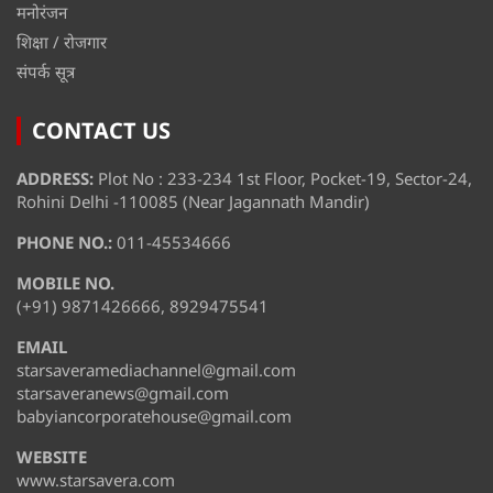
मनोरंजन
शिक्षा / रोजगार
संपर्क सूत्र
CONTACT US
ADDRESS:
Plot No : 233-234 1st Floor, Pocket-19, Sector-24,
Rohini Delhi -110085 (Near Jagannath Mandir)
PHONE NO.:
011-45534666
MOBILE NO.
(+91) 9871426666, 8929475541
EMAIL
starsaveramediachannel@gmail.com
starsaveranews@gmail.com
babyiancorporatehouse@gmail.com
WEBSITE
www.starsavera.com