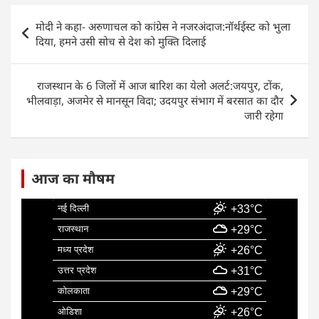
e
s
e
l
e
Post
मोदी ने कहा- अरुणाचल को कांग्रेस ने नजरअंदाज:नॉर्थईस्ट को भुला
b
A
dI
navigation
दिया, हमने उसी सोच से देश को मुक्ति दिलाई
o
p
n
o
p
राजस्थान के 6 जिलों में आज बारिश का येलो अलर्ट:जयपुर, टोंक,
k
भीलवाड़ा, अजमेर से मानसून विदा; उदयपुर संभाग में बरसात का दौर
जारी रहेगा
आज का मौषम
नई दिल्ली
+33°C
राजस्थान
+29°C
मध्य प्रदेश
+26°C
उत्तर प्रदेश
+31°C
कोलकाता
+29°C
ओडिशा
+26°C