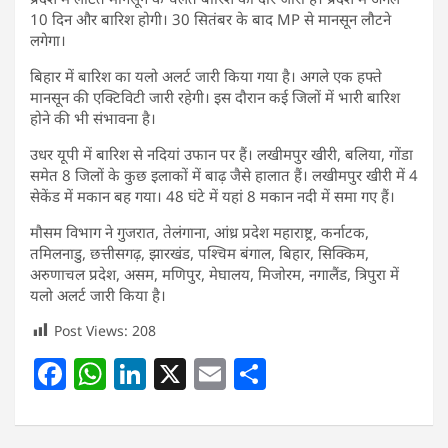
10 दिन और बारिश होगी। 30 सितंबर के बाद MP से मानसून लौटने
लगेगा।
बिहार में बारिश का यलो अलर्ट जारी किया गया है। अगले एक हफ्ते
मानसून की एक्टिविटी जारी रहेगी। इस दौरान कई जिलों में भारी बारिश
होने की भी संभावना है।
उधर यूपी में बारिश से नदियां उफान पर हैं। लखीमपुर खीरी, बलिया, गोंडा
समेत 8 जिलों के कुछ इलाकों में बाढ़ जैसे हालात हैं। लखीमपुर खीरी में 4
सेकेंड में मकान बह गया। 48 घंटे में यहां 8 मकान नदी में समा गए हैं।
मौसम विभाग ने गुजरात, तेलंगाना, आंध्र प्रदेश महाराष्ट्र, कर्नाटक,
तमिलनाडु, छत्तीसगढ़, झारखंड, पश्चिम बंगाल, बिहार, सिक्किम,
अरुणाचल प्रदेश, असम, मणिपुर, मेघालय, मिजोरम, नगालैंड, त्रिपुरा में
यलो अलर्ट जारी किया है।
Post Views:
208
F
W
Li
X
E
S
a
h
n
m
h
c
at
k
ai
ar