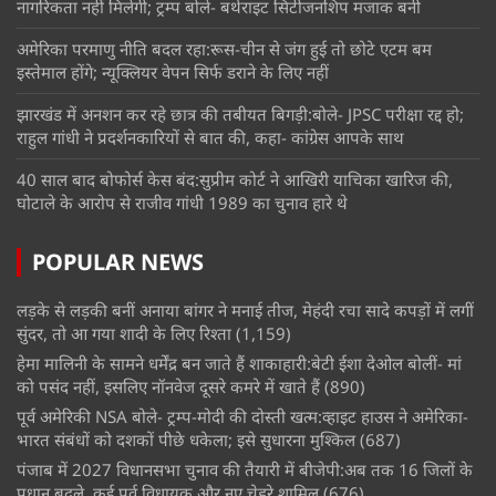
नागरिकता नहीं मिलेगी; ट्रम्प बोले- बर्थराइट सिटीजनशिप मजाक बनी
अमेरिका परमाणु नीति बदल रहा:रूस-चीन से जंग हुई तो छोटे एटम बम
इस्तेमाल होंगे; न्यूक्लियर वेपन सिर्फ डराने के लिए नहीं
झारखंड में अनशन कर रहे छात्र की तबीयत बिगड़ी:बोले- JPSC परीक्षा रद्द हो;
राहुल गांधी ने प्रदर्शनकारियों से बात की, कहा- कांग्रेस आपके साथ
40 साल बाद बोफोर्स केस बंद:सुप्रीम कोर्ट ने आखिरी याचिका खारिज की,
घोटाले के आरोप से राजीव गांधी 1989 का चुनाव हारे थे
POPULAR NEWS
लड़के से लड़की बनीं अनाया बांगर ने मनाई तीज, मेहंदी रचा सादे कपड़ों में लगीं
सुंदर, तो आ गया शादी के लिए रिश्ता
(1,159)
हेमा मालिनी के सामने धर्मेंद्र बन जाते हैं शाकाहारी:बेटी ईशा देओल बोलीं- मां
को पसंद नहीं, इसलिए नॉनवेज दूसरे कमरे में खाते हैं
(890)
पूर्व अमेरिकी NSA बोले- ट्रम्प-मोदी की दोस्ती खत्म:व्हाइट हाउस ने अमेरिका-
भारत संबंधों को दशकों पीछे धकेला; इसे सुधारना मुश्किल
(687)
पंजाब में 2027 विधानसभा चुनाव की तैयारी में बीजेपी:अब तक 16 जिलों के
प्रधान बदले, कई पूर्व विधायक और नए चेहरे शामिल
(676)