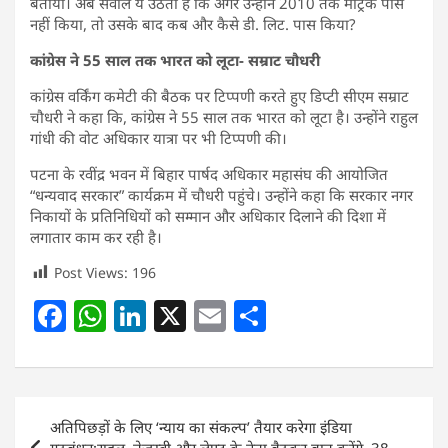
बताया। अब सवाल ये उठता है कि अगर उन्होंने 2010 तक मैट्रिक पास
नहीं किया, तो उसके बाद कब और कैसे डी. लिट. पास किया?
कांग्रेस ने 55 साल तक भारत को लूटा- सम्राट चौधरी
कांग्रेस वर्किंग कमेटी की बैठक पर टिप्पणी करते हुए डिप्टी सीएम सम्राट
चौधरी ने कहा कि, कांग्रेस ने 55 साल तक भारत को लूटा है। उन्होंने राहुल
गांधी की वोट अधिकार यात्रा पर भी टिप्पणी की।
पटना के रवींद्र भवन में बिहार पार्षद अधिकार महासंघ की आयोजित
“धन्यवाद सरकार” कार्यक्रम में चौधरी पहुंचे। उन्होंने कहा कि सरकार नगर
निकायों के प्रतिनिधियों को सम्मान और अधिकार दिलाने की दिशा में
लगातार काम कर रही है।
Post Views:
196
F
W
Li
X
E
S
a
h
n
m
h
c
at
k
ai
ar
e
s
e
l
e
Post
अतिपिछड़ों के लिए ‘न्याय का संकल्प’ तैयार करेगा इंडिया
b
A
dI
navigation