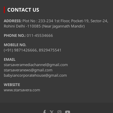
CONTACT US
ADDRESS:
Plot No : 233-234 1st Floor, Pocket-19, Sector-24,
Rohini Delhi -110085 (Near Jagannath Mandir)
PHONE NO.:
011-45534666
MOBILE NO.
(+91) 9871426666, 8929475541
EMAIL
starsaveramediachannel@gmail.com
starsaveranews@gmail.com
babyiancorporatehouse@gmail.com
WEBSITE
www.starsavera.com