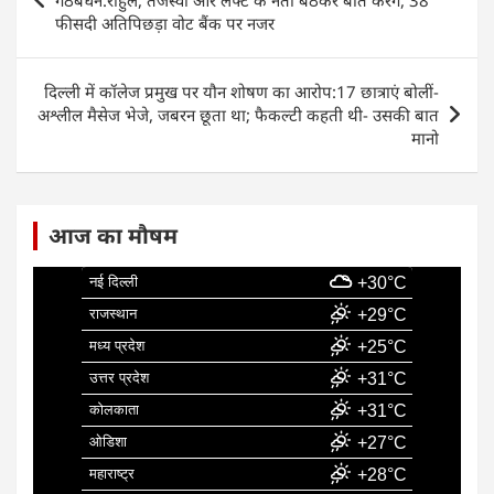
गठबंधन:राहुल, तेजस्वी और लेफ्ट के नेता बैठकर बात करेंगे, 38
o
p
n
फीसदी अतिपिछड़ा वोट बैंक पर नजर
o
p
k
दिल्ली में कॉलेज प्रमुख पर यौन शोषण का आरोप:17 छात्राएं बोलीं-
अश्लील मैसेज भेजे, जबरन छूता था; फैकल्टी कहती थी- उसकी बात
मानो
आज का मौषम
नई दिल्ली
+30°C
राजस्थान
+29°C
मध्य प्रदेश
+25°C
उत्तर प्रदेश
+31°C
कोलकाता
+31°C
ओडिशा
+27°C
महाराष्ट्र
+28°C