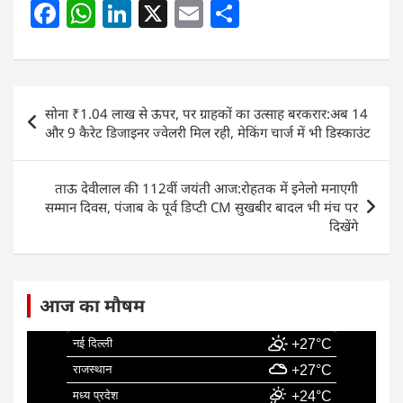
F
W
Li
X
E
S
a
h
n
m
h
c
at
k
ai
ar
e
s
e
l
e
Post
सोना ₹1.04 लाख से ऊपर, पर ग्राहकों का उत्साह बरकरार:अब 14
b
A
dI
navigation
और 9 कैरेट डिजाइनर ज्वेलरी मिल रही, मेकिंग चार्ज में भी डिस्काउंट
o
p
n
o
p
ताऊ देवीलाल की 112वीं जयंती आज:रोहतक में इनेलो मनाएगी
k
सम्मान दिवस, पंजाब के पूर्व डिप्टी CM सुखबीर बादल भी मंच पर
दिखेंगे
आज का मौषम
नई दिल्ली
+27°C
राजस्थान
+27°C
मध्य प्रदेश
+24°C