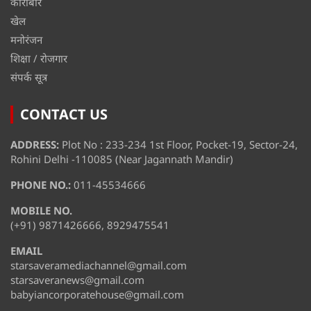
कारोबार
खेल
मनोरंजन
शिक्षा / रोजगार
संपर्क सूत्र
CONTACT US
ADDRESS:
Plot No : 233-234 1st Floor, Pocket-19, Sector-24,
Rohini Delhi -110085 (Near Jagannath Mandir)
PHONE NO.:
011-45534666
MOBILE NO.
(+91) 9871426666, 8929475541
EMAIL
starsaveramediachannel@gmail.com
starsaveranews@gmail.com
babyiancorporatehouse@gmail.com