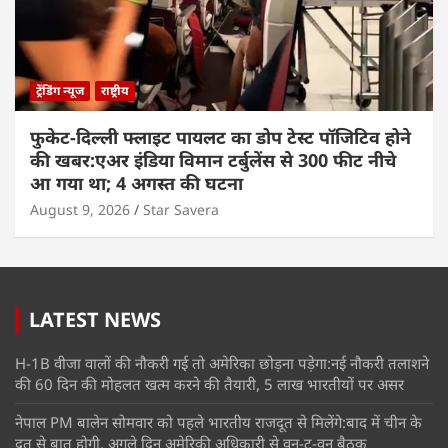
ट्रेंडिंग न्यूज
राष्ट्रीय
फुकेट-दिल्ली फ्लाइट पायलट का डोप टेस्ट पॉजिटिव होने
की खबर:एअर इंडिया विमान टर्बुलेंस से 300 फीट नीचे
आ गया था; 4 अगस्त की घटना
August 9, 2026
Star Savera
LATEST NEWS
H-1B वीजा वालों की नौकरी गई तो अमेरिका छोड़ना पड़ेगा:नई नौकरी तलाशने
की 60 दिन की मोहलत खत्म करने की तैयारी, 5 लाख भारतीयों पर असर
नेपाल PM बालेन सोमवार को पहले भारतीय राजदूत से मिलेंगे:बाद में चीन के
दूत से बात होगी, अगले दिन अमेरिकी अधिकारी से वन-टू-वन बैठक