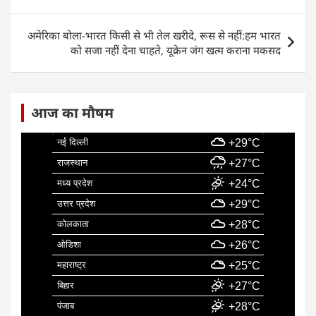
o
p
k
अमेरिका बोला-भारत किसी से भी तेल खरीदे, रूस से नहीं:हम भारत
को सजा नहीं देना चाहते, यूक्रेन जंग खत्म कराना मकसद
आज का मौषम
नई दिल्ली
+29°C
राजस्थान
+27°C
मध्य प्रदेश
+24°C
उत्तर प्रदेश
+29°C
कोलकाता
+28°C
ओडिशा
+26°C
महाराष्ट्र
+25°C
बिहार
+27°C
पंजाब
+28°C