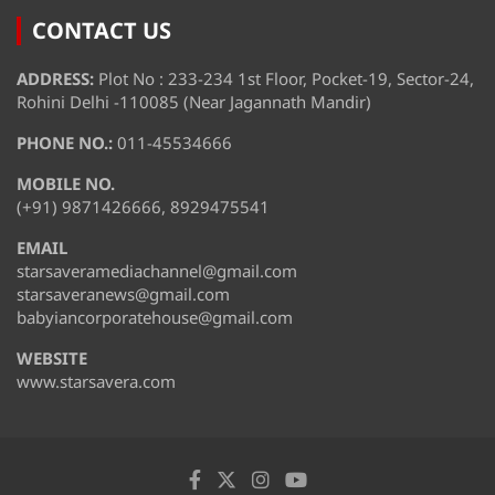
CONTACT US
ADDRESS:
Plot No : 233-234 1st Floor, Pocket-19, Sector-24,
Rohini Delhi -110085 (Near Jagannath Mandir)
PHONE NO.:
011-45534666
MOBILE NO.
(+91) 9871426666, 8929475541
EMAIL
starsaveramediachannel@gmail.com
starsaveranews@gmail.com
babyiancorporatehouse@gmail.com
WEBSITE
www.starsavera.com