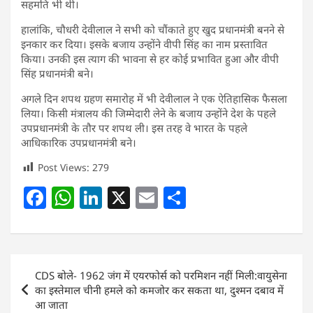
सहमति भी थी।
हालांकि, चौधरी देवीलाल ने सभी को चौंकाते हुए खुद प्रधानमंत्री बनने से
इनकार कर दिया। इसके बजाय उन्होंने वीपी सिंह का नाम प्रस्तावित
किया। उनकी इस त्याग की भावना से हर कोई प्रभावित हुआ और वीपी
सिंह प्रधानमंत्री बने।
अगले दिन शपथ ग्रहण समारोह में भी देवीलाल ने एक ऐतिहासिक फैसला
लिया। किसी मंत्रालय की जिम्मेदारी लेने के बजाय उन्होंने देश के पहले
उपप्रधानमंत्री के तौर पर शपथ ली। इस तरह वे भारत के पहले
आधिकारिक उपप्रधानमंत्री बने।
Post Views:
279
F
W
Li
X
E
S
a
h
n
m
h
c
at
k
ai
ar
e
s
e
l
e
Post
CDS बोले- 1962 जंग में एयरफोर्स को परमिशन नहीं मिली:वायुसेना
b
A
dI
navigation
का इस्तेमाल चीनी हमले को कमजोर कर सकता था, दुश्मन दबाव में
o
p
n
आ जाता