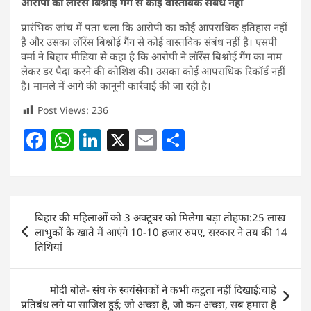
आरोपी का लॉरेंस बिश्नोई गैंग से कोई वास्तविक संबंध नहीं
प्रारंभिक जांच में पता चला कि आरोपी का कोई आपराधिक इतिहास नहीं
है और उसका लॉरेंस बिश्नोई गैंग से कोई वास्तविक संबंध नहीं है। एसपी
वर्मा ने बिहार मीडिया से कहा है कि आरोपी ने लॉरेंस बिश्नोई गैंग का नाम
लेकर डर पैदा करने की कोशिश की। उसका कोई आपराधिक रिकॉर्ड नहीं
है। मामले में आगे की कानूनी कार्रवाई की जा रही है।
Post Views:
236
F
W
Li
X
E
S
a
h
n
m
h
c
at
k
ai
ar
e
s
e
l
e
Post
बिहार की महिलाओं को 3 अक्टूबर को मिलेगा बड़ा तोहफा:25 लाख
b
A
dI
navigation
लाभुकों के खाते में आएंगे 10-10 हजार रुपए, सरकार ने तय की 14
o
p
n
तिथियां
o
p
k
मोदी बोले- संघ के स्वयंसेवकों ने कभी कटुता नहीं दिखाई:चाहे
प्रतिबंध लगे या साजिश हुई; जो अच्छा है, जो कम अच्छा, सब हमारा है