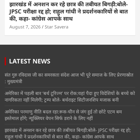
झारखंड में अनशन कर रहे छात्र की तबीयत बिगड़ी:बोले-
JPSC परीक्षा रद्द हो; राहुल गांधी ने प्रदर्शनकारियों से बात
की, कहा- कांग्रेस आपके साथ
August 7, 2026
Star Savera
LATEST NEWS
संत गुरु रविदास जी का समरसता संदेश आज भी पूरे समाज के लिए प्रेरणास्रोत
: मुख्यमंत्री
अमेरिका में पहली बार ‘बर्थ टूरिज्म’ पर रोक:यहां पैदा हुए विदेशियों के बच्चे को
नागरिकता नहीं मिलेगी; ट्रम्प बोले- बर्थराइट सिटीजनशिप मजाक बनी
अमेरिका परमाणु नीति बदल रहा:रूस-चीन से जंग हुई तो छोटे एटम बम
इस्तेमाल होंगे; न्यूक्लियर वेपन सिर्फ डराने के लिए नहीं
झारखंड में अनशन कर रहे छात्र की तबीयत बिगड़ी:बोले- JPSC परीक्षा रद्द हो;
राहुल गांधी ने प्रदर्शनकारियों से बात की, कहा- कांग्रेस आपके साथ