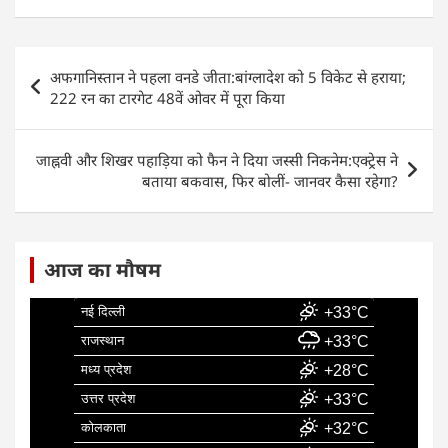
c
at
k
ai
ar
e
s
e
l
e
Post
अफगानिस्तान ने पहला वनडे जीता:बांग्लादेश को 5 विकेट से हराया;
b
A
dI
navigation
222 रन का टारगेट 48वें ओवर में पूरा किया
o
p
n
o
p
जाह्नवी और शिखर पहाड़िया को फैन ने दिया जस्सी निकनेम:एक्ट्रेस ने
k
बताया बकवास, फिर बोलीं- जानवर कैसा रहेगा?
आज का मौषम
नई दिल्ली
+33°C
राजस्थान
+33°C
मध्य प्रदेश
+28°C
उत्तर प्रदेश
+33°C
कोलकाता
+32°C