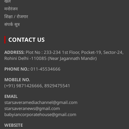
खेल
मनोरंजन
शिक्षा / रोजगार
संपर्क सूत्र
CONTACT US
ADDRESS:
Plot No : 233-234 1st Floor, Pocket-19, Sector-24,
Rohini Delhi -110085 (Near Jagannath Mandir)
PHONE NO.:
011-45534666
MOBILE NO.
(+91) 9871426666, 8929475541
EMAIL
starsaveramediachannel@gmail.com
starsaveranews@gmail.com
babyiancorporatehouse@gmail.com
WEBSITE