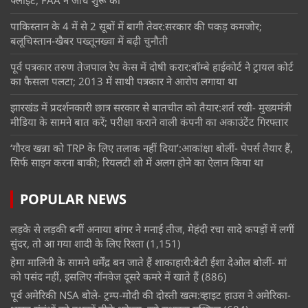
फ्लाइट, FAA ने जांच शुरू की
पाकिस्तान के 4 में से 2 सूबों में बागी तेवर:सरकार की पकड़ कमजोर;
बलूचिस्तान-खैबर पख्तूनख्वा में बढ़ी चुनौती
पूर्व पत्रकार तरुण तेजपाल रेप केस में दोषी करार:बॉम्बे हाईकोर्ट ने ट्रायल कोर्ट
का फैसला पलटा; 2013 में साथी पत्रकार ने आरोप लगाया था
झारखंड में प्रदर्शनकारी छात्र सरकार से बातचीत को तैयार:शर्त रखी- मुख्यमंत्री
मीडिया के सामने बात करें; परीक्षा कराने वाली कंपनी का अकाउंटेंट गिरफ्तार
‘गौरव खन्ना को TRP के लिए तलाक नहीं दिया’:आकांक्षा बोलीं- पेपर्स तैयार हैं,
सिर्फ साइन करना बाकी; रियलटी शो में अलग होने का ऐलान किया था
POPULAR NEWS
लड़के से लड़की बनीं अनाया बांगर ने मनाई तीज, मेहंदी रचा सादे कपड़ों में लगीं
सुंदर, तो आ गया शादी के लिए रिश्ता
(1,151)
हेमा मालिनी के सामने धर्मेंद्र बन जाते हैं शाकाहारी:बेटी ईशा देओल बोलीं- मां
को पसंद नहीं, इसलिए नॉनवेज दूसरे कमरे में खाते हैं
(886)
पूर्व अमेरिकी NSA बोले- ट्रम्प-मोदी की दोस्ती खत्म:व्हाइट हाउस ने अमेरिका-