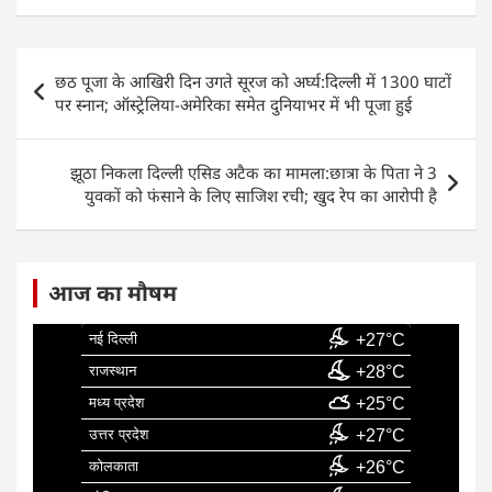
c
at
k
ai
ar
e
s
e
l
e
Post
छठ पूजा के आखिरी दिन उगते सूरज को अर्घ्य:दिल्ली में 1300 घाटों
b
A
dI
navigation
पर स्नान; ऑस्ट्रेलिया-अमेरिका समेत दुनियाभर में भी पूजा हुई
o
p
n
o
p
झूठा निकला दिल्ली एसिड अटैक का मामला:छात्रा के पिता ने 3
k
युवकों को फंसाने के लिए साजिश रची; खुद रेप का आरोपी है
आज का मौषम
नई दिल्ली
+27°C
राजस्थान
+28°C
मध्य प्रदेश
+25°C
उत्तर प्रदेश
+27°C
कोलकाता
+26°C