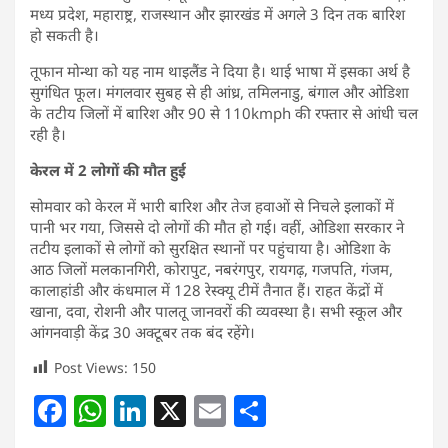
मध्य प्रदेश, महाराष्ट्र, राजस्थान और झारखंड में अगले 3 दिन तक बारिश
हो सकती है।
तूफान मोन्था को यह नाम थाइलैंड ने दिया है। थाई भाषा में इसका अर्थ है
सुगंधित फूल। मंगलवार सुबह से ही आंध्र, तमिलनाडु, बंगाल और ओडिशा
के तटीय जिलों में बारिश और 90 से 110kmph की रफ्तार से आंधी चल
रही है।
केरल में 2 लोगों की मौत हुई
सोमवार को केरल में भारी बारिश और तेज हवाओं से निचले इलाकों में
पानी भर गया, जिससे दो लोगों की मौत हो गई। वहीं, ओडिशा सरकार ने
तटीय इलाकों से लोगों को सुरक्षित स्थानों पर पहुंचाया है। ओडिशा के
आठ जिलों मलकानगिरी, कोरापुट, नबरंगपुर, रायगढ़, गजपति, गंजम,
कालाहांडी और कंधमाल में 128 रेस्क्यू टीमें तैनात हैं। राहत केंद्रों में
खाना, दवा, रोशनी और पालतू जानवरों की व्यवस्था है। सभी स्कूल और
आंगनवाड़ी केंद्र 30 अक्टूबर तक बंद रहेंगे।
Post Views:
150
F
W
Li
X
E
S
a
h
n
m
h