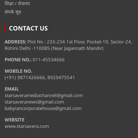
शिक्षा / रोजगार
संपर्क सूत्र
CONTACT US
ADDRESS:
Plot No : 233-234 1st Floor, Pocket-19, Sector-24,
Rohini Delhi -110085 (Near Jagannath Mandir)
PHONE NO.:
011-45534666
MOBILE NO.
(+91) 9871426666, 8929475541
EMAIL
starsaveramediachannel@gmail.com
starsaveranews@gmail.com
babyiancorporatehouse@gmail.com
WEBSITE
www.starsavera.com