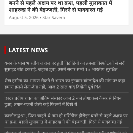
बनने से पहले अक्षय पर था क्रश, पहली मुलाकात में
शाहरुख ने की बेइज्जती, गिरने से याददाश्त गई
August 5, 2026
Star Savera
LATEST NEWS
यमन के पास भारतीय जहाज पर हूती विद्रोहियों का हमला:विस्फोटकों से लदी
सुसाइड बोट टकराई, जहाज डूबा, उसमें सवार सभी 13 भारतीय सुरक्षित
शेख हसीना का भाषण रोकने से भारत का इनकार:बांग्लादेश की मांग पर कहा-
हमारा इससे लेना-देना नहीं, आज 2 साल बाद दिखेंगी पूर्व PM
एक्टर प्रदीप रावत का अंतिम संस्कार आज 2 बजे होगा:कल कैंसर से निधन
हुआ; लगान-गजनी जैसी कई फिल्मों में दिखे थे
काजोल@52, पिता चाहते थे नाम हो मर्सिडीज:हीरोइन बनने से पहले अक्षय पर
था क्रश, पहली मुलाकात में शाहरुख ने की बेइज्जती, गिरने से याददाश्त गई