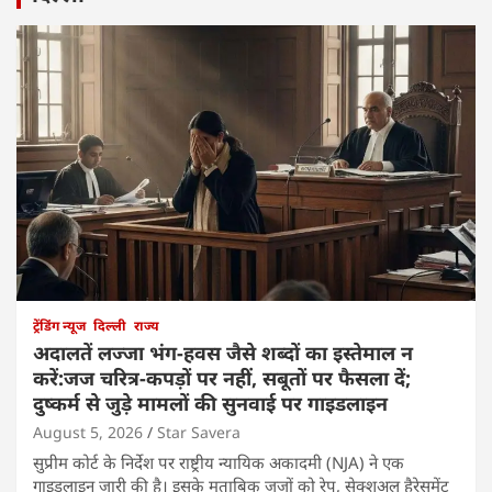
ट्रेंडिंग न्यूज
दिल्ली
राज्य
अदालतें लज्जा भंग-हवस जैसे शब्दों का इस्तेमाल न
करें:जज चरित्र-कपड़ों पर नहीं, सबूतों पर फैसला दें;
दुष्कर्म से जुड़े मामलों की सुनवाई पर गाइडलाइन
August 5, 2026
Star Savera
सुप्रीम कोर्ट के निर्देश पर राष्ट्रीय न्यायिक अकादमी (NJA) ने एक
गाइडलाइन जारी की है। इसके मुताबिक जजों को रेप, सेक्शुअल हैरेसमेंट