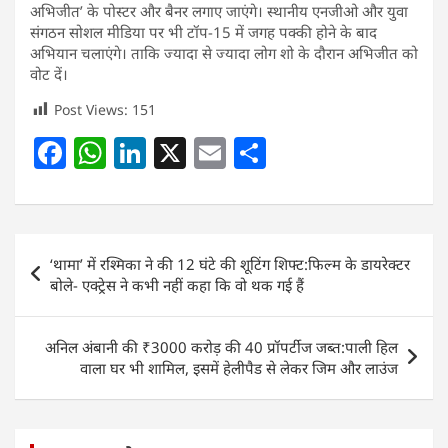
अभिजीत’ के पोस्टर और बैनर लगाए जाएंगे। स्थानीय एनजीओ और युवा
संगठन सोशल मीडिया पर भी टॉप-15 में जगह पक्की होने के बाद
अभियान चलाएंगे। ताकि ज्यादा से ज्यादा लोग शो के दौरान अभिजीत को
वोट दें।
Post Views:
151
F
W
Li
X
E
S
a
h
n
m
h
c
at
k
ai
ar
e
s
e
l
e
Post
‘थामा’ में रश्मिका ने की 12 घंटे की शूटिंग शिफ्ट:फिल्म के डायरेक्टर
b
A
dI
navigation
बोले- एक्ट्रेस ने कभी नहीं कहा कि वो थक गई हैं
o
p
n
o
p
अनिल अंबानी की ₹3000 करोड़ की 40 प्रॉपर्टीज जब्त:पाली हिल
k
वाला घर भी शामिल, इसमें हेलीपैड से लेकर जिम और लाउंज