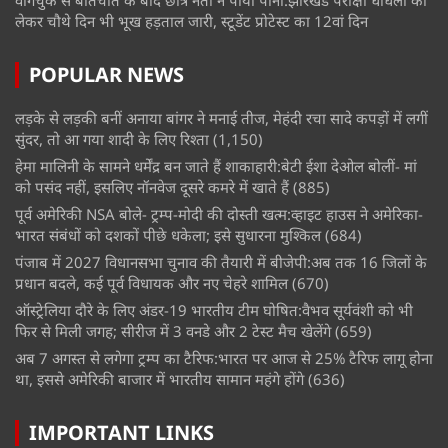
वांगचुक से बातचीत के बाद छात्र नेता ने पीया पानी:झारखंड परीक्षा धांधली को
लेकर चौथे दिन भी भूख हड़ताल जारी, स्टूडेंट प्रोटेस्ट का 12वां दिन
POPULAR NEWS
लड़के से लड़की बनीं अनाया बांगर ने मनाई तीज, मेहंदी रचा सादे कपड़ों में लगीं
सुंदर, तो आ गया शादी के लिए रिश्ता
(1,150)
हेमा मालिनी के सामने धर्मेंद्र बन जाते हैं शाकाहारी:बेटी ईशा देओल बोलीं- मां
को पसंद नहीं, इसलिए नॉनवेज दूसरे कमरे में खाते हैं
(885)
पूर्व अमेरिकी NSA बोले- ट्रम्प-मोदी की दोस्ती खत्म:व्हाइट हाउस ने अमेरिका-
भारत संबंधों को दशकों पीछे धकेला; इसे सुधारना मुश्किल
(684)
पंजाब में 2027 विधानसभा चुनाव की तैयारी में बीजेपी:अब तक 16 जिलों के
प्रधान बदले, कई पूर्व विधायक और नए चेहरे शामिल
(670)
ऑस्ट्रेलिया दौरे के लिए अंडर-19 भारतीय टीम घोषित:वैभव सूर्यवंशी को भी
फिर से मिली जगह; सीरीज में 3 वनडे और 2 टेस्ट मैच खेलेंगे
(659)
अब 7 अगस्त से लगेगा ट्रम्प का टैरिफ:भारत पर आज से 25% टैरिफ लागू होना
था, इससे अमेरिकी बाजार में भारतीय सामान महंगे होंगे
(636)
IMPORTANT LINKS