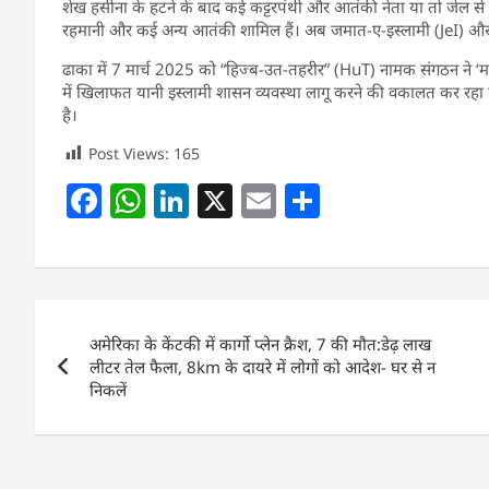
शेख हसीना के हटने के बाद कई कट्टरपंथी और आतंकी नेता या तो जेल से फ
रहमानी और कई अन्य आतंकी शामिल हैं। अब जमात-ए-इस्लामी (JeI) और ह
ढाका में 7 मार्च 2025 को “हिज्ब-उत-तहरीर” (HuT) नामक संगठन ने ‘म
में खिलाफत यानी इस्लामी शासन व्यवस्था लागू करने की वकालत कर रहा है।
है।​​​​​​
Post Views:
165
F
W
Li
X
E
S
a
h
n
m
h
c
at
k
ai
ar
e
s
e
l
e
Post
b
A
dI
अमेरिका के केंटकी में कार्गो प्लेन क्रैश, 7 की मौत:डेढ़ लाख
navigation
o
p
n
लीटर तेल फैला, 8km के दायरे में लोगों को आदेश- घर से न
निकलें
o
p
k