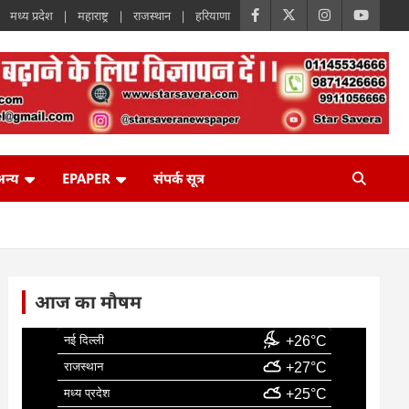
मध्य प्रदेश
महाराष्ट्र
राजस्थान
हरियाणा
न्य
EPAPER
संपर्क सूत्र
आज का मौषम
नई दिल्ली
+26°C
राजस्थान
+27°C
मध्य प्रदेश
+25°C