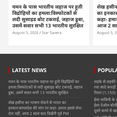
यमन के पास भारतीय जहाज पर हूती
शेख हसीन
विद्रोहियों का हमला:विस्फोटकों से
का इनकार:
लदी सुसाइड बोट टकराई, जहाज डूबा,
कहा- हमार
उसमें सवार सभी 13 भारतीय सुरक्षित
आज 2 साल 
August 5, 2026
Star Savera
August 5, 
LATEST NEWS
POPUL
यमन के पास भारतीय जहाज पर हूती विद्रोहियों का
लड़के से लड़की 
हमला:विस्फोटकों से लदी सुसाइड बोट टकराई, जहाज
रचा सादे कपड़ों 
डूबा, उसमें सवार सभी 13 भारतीय सुरक्षित
रिश्ता
(1,150)
हेमा मालिनी के सा
शेख हसीना का भाषण रोकने से भारत का
ईशा देओल बोलीं
इनकार:बांग्लादेश की मांग पर कहा- हमारा इससे लेना-
दूसरे कमरे में खात
देना नहीं, आज 2 साल बाद दिखेंगी पूर्व PM