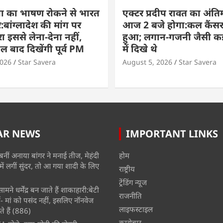
ा का भाषण रोकने से भारत
एक्टर प्रदीप रावत का अंति
बांग्लादेश की मांग पर
आज 2 बजे होगा:कल कैंसर
ा इससे लेना-देना नहीं,
हुआ; लगान-गजनी जैसी कई
बाद दिखेंगी पूर्व PM
में दिखे थे
2026
Star Savera
August 5, 2026
Star Savera
AR NEWS
IMPORTANT LINKS
बनीं अनाया बांगर ने मनाई तीज, मेहंदी
होम
में लगीं सुंदर, तो आ गया शादी के लिए
राष्ट्रीय
ट्रेंडिंग न्यूज
मने धर्मेंद्र बन जाते हैं शाकाहारी:बेटी
राजनीति
- मां को पसंद नहीं, इसलिए नॉनवेज
लाइफस्टाइल
े हैं
(886)
कारोबार