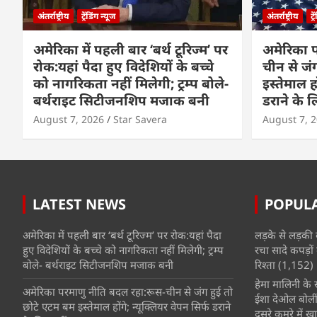
अंतर्राष्ट्रीय
ट्रेंडिंग न्यूज
अंतर्राष्ट्रीय
ट्
अमेरिका में पहली बार ‘बर्थ टूरिज्म’ पर
अमेरिका 
रोक:यहां पैदा हुए विदेशियों के बच्चे
चीन से जं
को नागरिकता नहीं मिलेगी; ट्रम्प बोले-
इस्तेमाल हो
बर्थराइट सिटीजनशिप मजाक बनी
डराने के ल
August 7, 2026
Star Savera
August 7, 
LATEST NEWS
POPUL
अमेरिका में पहली बार ‘बर्थ टूरिज्म’ पर रोक:यहां पैदा
लड़के से लड़की 
हुए विदेशियों के बच्चे को नागरिकता नहीं मिलेगी; ट्रम्प
रचा सादे कपड़ों 
बोले- बर्थराइट सिटीजनशिप मजाक बनी
रिश्ता
(1,152)
हेमा मालिनी के सा
अमेरिका परमाणु नीति बदल रहा:रूस-चीन से जंग हुई तो
ईशा देओल बोलीं
छोटे एटम बम इस्तेमाल होंगे; न्यूक्लियर वेपन सिर्फ डराने
दूसरे कमरे में खात