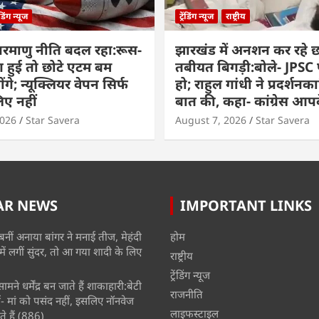
रेंडिंग न्यूज
ट्रेंडिंग न्यूज
राष्ट्रीय
परमाणु नीति बदल रहा:रूस-
झारखंड में अनशन कर रहे छा
ग हुई तो छोटे एटम बम
तबीयत बिगड़ी:बोले- JPSC परी
ंगे; न्यूक्लियर वेपन सिर्फ
हो; राहुल गांधी ने प्रदर्शनका
िए नहीं
बात की, कहा- कांग्रेस आ
2026
Star Savera
August 7, 2026
Star Savera
AR NEWS
IMPORTANT LINKS
बनीं अनाया बांगर ने मनाई तीज, मेहंदी
होम
में लगीं सुंदर, तो आ गया शादी के लिए
राष्ट्रीय
ट्रेंडिंग न्यूज
मने धर्मेंद्र बन जाते हैं शाकाहारी:बेटी
राजनीति
- मां को पसंद नहीं, इसलिए नॉनवेज
लाइफस्टाइल
े हैं
(886)