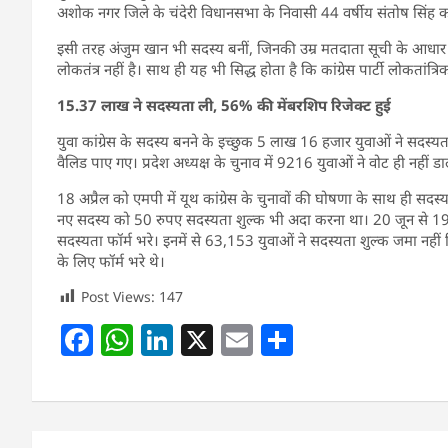
अशोक नगर जिले के चंदेरी विधानसभा के निवासी 44 वर्षीय संतोष सिंह क
इसी तरह अंजुम खान भी सदस्य बनीं, जिनकी उम्र मतदाता सूची के आधार पर
लोकतंत्र नहीं है। साथ ही यह भी सिद्ध होता है कि कांग्रेस पार्टी लोकतांत्
15.37 लाख ने सदस्यता ली, 56% की मेंबरशिप रिजेक्ट हुई
युवा कांग्रेस के सदस्य बनने के इच्छुक 5 लाख 16 हजार युवाओं ने सदस्य
वैलिड पाए गए। प्रदेश अध्यक्ष के चुनाव में 9216 युवाओं ने वोट ही नहीं डा
18 अप्रैल को एमपी में यूथ कांग्रेस के चुनावों की घोषणा के साथ ही सद
नए सदस्य को 50 रुपए सदस्यता शुल्क भी अदा करना था। 20 जून से 1
सदस्यता फॉर्म भरे। इनमें से 63,153 युवाओं ने सदस्यता शुल्क जमा नह
के लिए फॉर्म भरे थे।
Post Views:
147
F
W
Li
X
E
S
a
h
n
m
h
c
at
k
ai
ar
e
s
e
l
e