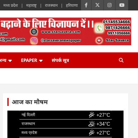
मध्य प्रदेश
महाराष्ट्र
राजस्थान
हरियाणा
न्य
EPAPER
संपर्क सूत्र
आज का मौषम
नई दिल्ली
+27°C
राजस्थान
+34°C
मध्य प्रदेश
+27°C