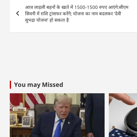
Post
b
A
dI
आज लाड़ली बहनों के खाते में 1500-1500 रुपए आएंगे:सीएम
navigation
o
p
n
सिवनी में राशि ट्रांसफर करेंगे; योजना का नाम बदलकर ‘देवी
सुभद्रा योजना’ हो सकता है
o
p
k
You may Missed