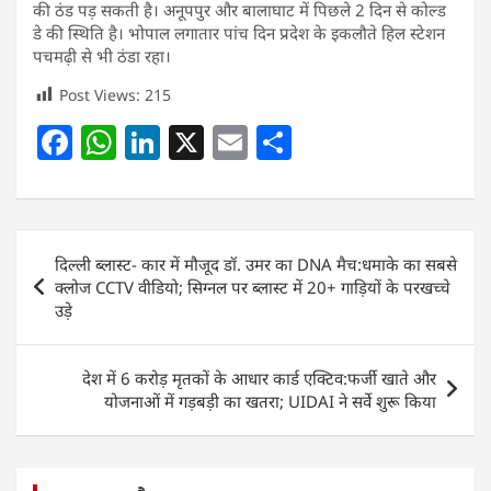
की ठंड पड़ सकती है। अनूपपुर और बालाघाट में पिछले 2 दिन से कोल्ड
डे की स्थिति है। भोपाल लगातार पांच दिन प्रदेश के इकलौते हिल स्टेशन
पचमढ़ी से भी ठंडा रहा।
Post Views:
215
F
W
Li
X
E
S
a
h
n
m
h
c
at
k
ai
ar
e
s
e
l
e
Post
दिल्ली ब्लास्ट- कार में मौजूद डॉ. उमर का DNA मैच:धमाके का सबसे
b
A
dI
navigation
क्लोज CCTV वीडियो; सिग्नल पर ब्लास्ट में 20+ गाड़ियों के परखच्चे
o
p
n
उड़े
o
p
k
देश में 6 करोड़ मृतकों के आधार कार्ड एक्टिव:फर्जी खाते और
योजनाओं में गड़बड़ी का खतरा; UIDAI ने सर्वे शुरू किया