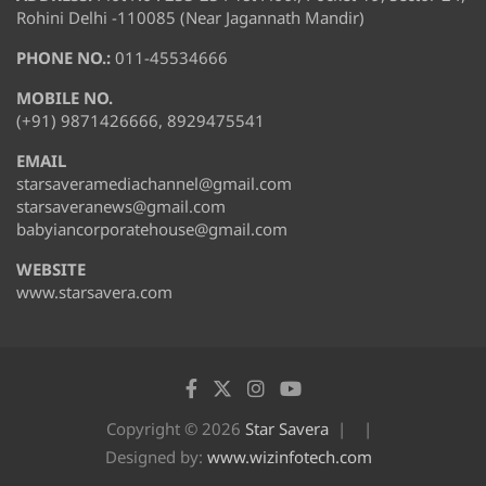
Rohini Delhi -110085 (Near Jagannath Mandir)
PHONE NO.:
011-45534666
MOBILE NO.
(+91) 9871426666, 8929475541
EMAIL
starsaveramediachannel@gmail.com
starsaveranews@gmail.com
babyiancorporatehouse@gmail.com
WEBSITE
www.starsavera.com
Copyright © 2026
Star Savera
Designed by:
www.wizinfotech.com