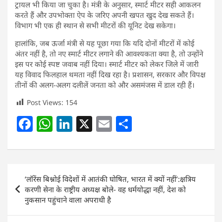
ट्रायल भी किया जा चुका है। मंत्री के अनुसार, स्मार्ट मीटर सही आकलन
करते हैं और उपभोक्ता ऐप के जरिए अपनी खपत खुद देख सकते हैं।
विभाग भी एक ही स्थान से सभी मीटरों की यूनिट देख सकेगा।
हालांकि, जब ऊर्जा मंत्री से यह पूछा गया कि यदि दोनों मीटरों में कोई
अंतर नहीं है, तो नए स्मार्ट मीटर लगाने की आवश्यकता क्या है, तो उन्होंने
इस पर कोई स्पष्ट जवाब नहीं दिया। स्मार्ट मीटर को लेकर जिले में जारी
यह विवाद फिलहाल थमता नहीं दिख रहा है। प्रशासन, सरकार और विपक्ष
तीनों की अलग-अलग दलीलें जनता को और असमंजस में डाल रही हैं।
Post Views:
154
F
W
Li
X
E
S
a
h
n
m
h
c
at
k
ai
ar
e
s
e
l
e
Post
‘लॉरेंस बिश्नोई विदेशों में आतंकी घोषित, भारत में क्यों नहीं’:क्षत्रिय
b
A
dI
navigation
करणी सेना के राष्ट्रीय अध्यक्ष बोले- वह धर्मयोद्धा नहीं, देश को
o
p
n
नुकसान पहुंचाने वाला अपराधी है
o
p