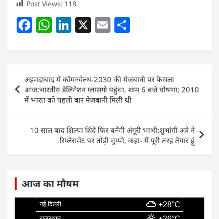
Post Views:
118
F
W
Li
X
E
S
a
h
n
m
h
c
at
k
ai
ar
e
s
e
l
e
Post
अहमदाबाद में कॉमनवेल्थ-2030 की मेजबानी पर फैसला
b
A
dI
navigation
आज:भारतीय डेलिगेशन ग्लासगो पहुंचा, शाम 6 बजे घोषणा; 2010
o
p
n
में भारत को पहली बार मेजबानी मिली थी
o
p
k
10 साल बाद शिल्पा शिंदे फिर बनेंगी अंगूरी भाभी:शुभांगी अत्रे ने
रिप्लेसमेंट पर तोड़ी चुप्पी, कहा- मैं पूरी तरह तैयार हूं
आज का मौषम
नई दिल्ली
+28°C
राजस्थान
+26°C