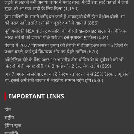
लड़के से लड़की बनीं अनाया बांगर ने मनाई तीज, मेहंदी रचा सादे कपड़ों में लगीं
सुंदर, तो आ गया शादी के लिए रिश्ता
(1,150)
हेमा मालिनी के सामने धर्मेंद्र बन जाते हैं शाकाहारी:बेटी ईशा देओल बोलीं- मां
को पसंद नहीं, इसलिए नॉनवेज दूसरे कमरे में खाते हैं
(886)
पूर्व अमेरिकी NSA बोले- ट्रम्प-मोदी की दोस्ती खत्म:व्हाइट हाउस ने अमेरिका-
भारत संबंधों को दशकों पीछे धकेला; इसे सुधारना मुश्किल
(684)
पंजाब में 2027 विधानसभा चुनाव की तैयारी में बीजेपी:अब तक 16 जिलों के
प्रधान बदले, कई पूर्व विधायक और नए चेहरे शामिल
(670)
ऑस्ट्रेलिया दौरे के लिए अंडर-19 भारतीय टीम घोषित:वैभव सूर्यवंशी को भी
फिर से मिली जगह; सीरीज में 3 वनडे और 2 टेस्ट मैच खेलेंगे
(659)
अब 7 अगस्त से लगेगा ट्रम्प का टैरिफ:भारत पर आज से 25% टैरिफ लागू होना
था, इससे अमेरिकी बाजार में भारतीय सामान महंगे होंगे
(636)
IMPORTANT LINKS
होम
राष्ट्रीय
ट्रेंडिंग न्यूज
राजनीति