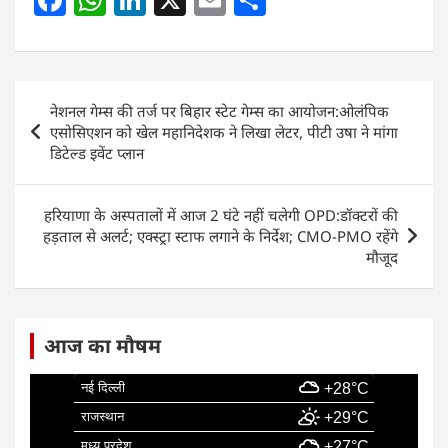
a
h
n
m
h
c
at
k
ai
ar
e
s
e
l
e
Post
नेशनल गेम्स की तर्ज पर बिहार स्टेट गेम्स का आयोजन:ओलंपिक
b
A
dI
navigation
एसोसिएशन को खेल महानिदेशक ने लिखा लेटर, पीटी उषा ने मांगा
o
p
n
डिटेल्ड इवेंट प्लान
o
p
k
हरियाणा के अस्पतालों में आज 2 घंटे नहीं चलेगी OPD:डॉक्टरों की
हड़ताल से अलर्ट; एक्स्ट्रा स्टाफ लगाने के निर्देश; CMO-PMO रहेंगे
मौजूद
आज का मौषम
नई दिल्ली
+28°C
राजस्थान
+29°C
मध्य प्रदेश
+27°C