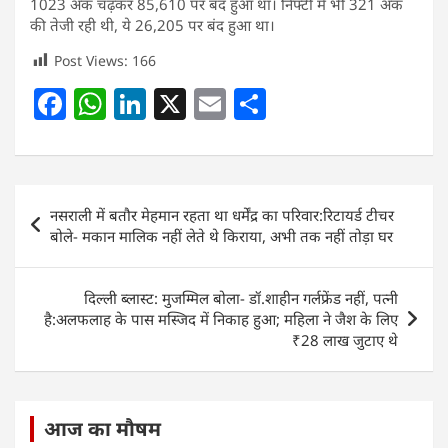
1023 अंक चढ़कर 85,610 पर बंद हुआ था। निफ्टी में भी 321 अंक
की तेजी रही थी, ये 26,205 पर बंद हुआ था।
Post Views:
166
F
W
Li
X
E
S
a
h
n
m
h
c
at
k
ai
ar
e
s
e
l
e
Post
नसराली में बतौर मेहमान रहता था धर्मेंद्र का परिवार:रिटायर्ड टीचर
b
A
dI
navigation
बोले- मकान मालिक नहीं लेते थे किराया, अभी तक नहीं तोड़ा घर
o
p
n
o
p
दिल्ली ब्लास्ट: मुजम्मिल बोला- डॉ.शाहीन गर्लफ्रेंड नहीं, पत्नी
k
है:अलफलाह के पास मस्जिद में निकाह हुआ; महिला ने जैश के लिए
₹28 लाख जुटाए थे
आज का मौषम