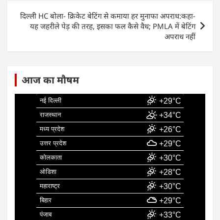
o
p
k
दिल्ली HC बोला- क्रिकेट बेटिंग से कमाया हर मुनाफा अपराध:कहा-
यह जहरीले पेड़ की तरह, इसका फल कैसे वैध; PMLA में बेटिंग
अपराध नहीं
आज का मौषम
नई दिल्ली
+29°C
राजस्थान
+34°C
मध्य प्रदेश
+26°C
उत्तर प्रदेश
+29°C
कोलकाता
+30°C
ओडिशा
+28°C
महाराष्ट्र
+30°C
बिहार
+29°C
पंजाब
+33°C