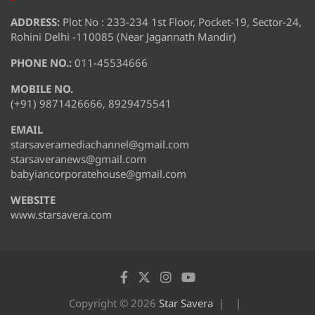
ADDRESS:
Plot No : 233-234 1st Floor, Pocket-19, Sector-24,
Rohini Delhi -110085 (Near Jagannath Mandir)
PHONE NO.:
011-45534666
MOBILE NO.
(+91) 9871426666, 8929475541
EMAIL
starsaveramediachannel@gmail.com
starsaveranews@gmail.com
babyiancorporatehouse@gmail.com
WEBSITE
www.starsavera.com
Copyright © 2026
Star Savera