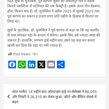
NIA सूत्रों के मुताबिक, पूर्व सरपंच जुम्मा की जमालपुर गांव में सड़क
किनारे प्लास्टिक रॉ मटेरियल की एक फैक्ट्री है। इसके ऊपर तीन बेडरूम,
हॉल, किचन बना है। डॉ. मुजम्मिल ने अप्रैल 2025 से जुलाई 2025 तक
पूर्व सरपंच का मकान 8 हजार रुपए प्रति महीने के हिसाब से किराए पर
लिया था।
सूत्रों के मुताबिक, डॉ. मुजम्मिल ने पूर्व सरपंच से कहा था कि वह कश्मीर
से फल मंगाकर यहां के बाजार में बेचेगा। इसके लिए उसे ज्यादा जगह की
जरूरत है। हालांकि, लगभग ढाई महीने बाद उसने यह कह कर कमरा
खाली कर दिया कि यहां पर गर्मी ज्यादा है।
Post Views:
161
F
W
Li
X
E
S
a
h
n
m
h
c
at
k
ai
ar
e
s
e
l
e
Post
शेयर मार्केट 14 महीने बाद ऑलटाइम हाई पर:सेंसेक्स ने 86,055
b
A
dI
navigation
और निफ्टी ने 26,310 का लेवल छुआ, ऑटो और बैंकिंग शेयर्स में
o
p
n
बढ़त