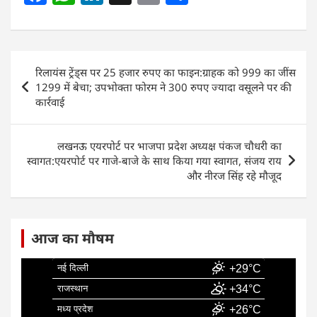
a
h
n
m
h
c
at
k
ai
ar
e
s
e
l
e
Post
रिलायंस ट्रेंड्स पर 25 हजार रुपए का फाइन:ग्राहक को 999 का जींस
b
A
dI
navigation
1299 में बेचा; उपभोक्ता फोरम ने 300 रुपए ज्यादा वसूलने पर की
o
p
n
कार्रवाई
o
p
k
लखनऊ एयरपोर्ट पर भाजपा प्रदेश अध्यक्ष पंकज चौधरी का
स्वागत:एयरपोर्ट पर गाजे-बाजे के साथ किया गया स्वागत, संजय राय
और नीरज सिंह रहे मौजूद
आज का मौषम
नई दिल्ली
+29°C
राजस्थान
+34°C
मध्य प्रदेश
+26°C