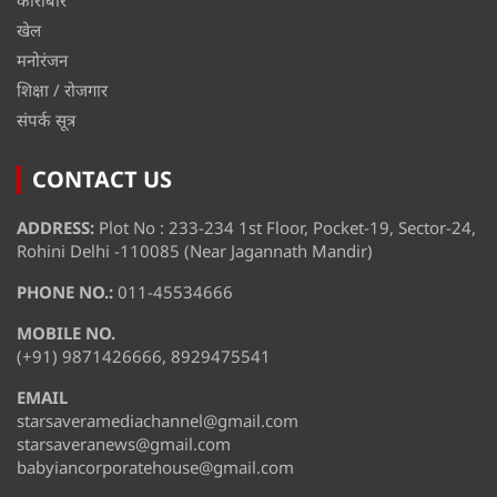
कारोबार
खेल
मनोरंजन
शिक्षा / रोजगार
संपर्क सूत्र
CONTACT US
ADDRESS:
Plot No : 233-234 1st Floor, Pocket-19, Sector-24,
Rohini Delhi -110085 (Near Jagannath Mandir)
PHONE NO.:
011-45534666
MOBILE NO.
(+91) 9871426666, 8929475541
EMAIL
starsaveramediachannel@gmail.com
starsaveranews@gmail.com
babyiancorporatehouse@gmail.com