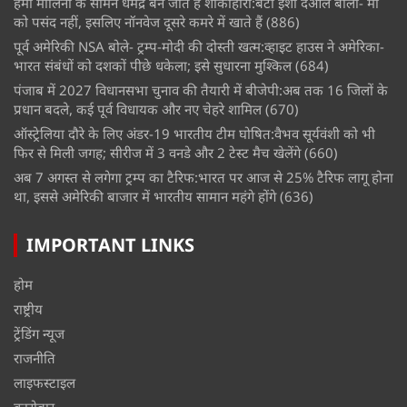
हेमा मालिनी के सामने धर्मेंद्र बन जाते हैं शाकाहारी:बेटी ईशा देओल बोलीं- मां
को पसंद नहीं, इसलिए नॉनवेज दूसरे कमरे में खाते हैं
(886)
पूर्व अमेरिकी NSA बोले- ट्रम्प-मोदी की दोस्ती खत्म:व्हाइट हाउस ने अमेरिका-
भारत संबंधों को दशकों पीछे धकेला; इसे सुधारना मुश्किल
(684)
पंजाब में 2027 विधानसभा चुनाव की तैयारी में बीजेपी:अब तक 16 जिलों के
प्रधान बदले, कई पूर्व विधायक और नए चेहरे शामिल
(670)
ऑस्ट्रेलिया दौरे के लिए अंडर-19 भारतीय टीम घोषित:वैभव सूर्यवंशी को भी
फिर से मिली जगह; सीरीज में 3 वनडे और 2 टेस्ट मैच खेलेंगे
(660)
अब 7 अगस्त से लगेगा ट्रम्प का टैरिफ:भारत पर आज से 25% टैरिफ लागू होना
था, इससे अमेरिकी बाजार में भारतीय सामान महंगे होंगे
(636)
IMPORTANT LINKS
होम
राष्ट्रीय
ट्रेंडिंग न्यूज
राजनीति
लाइफस्टाइल