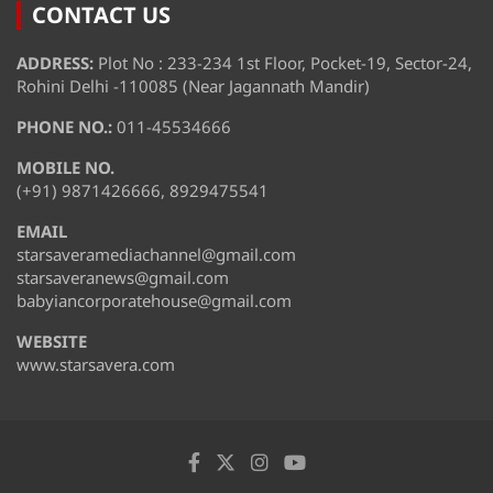
CONTACT US
ADDRESS:
Plot No : 233-234 1st Floor, Pocket-19, Sector-24,
Rohini Delhi -110085 (Near Jagannath Mandir)
PHONE NO.:
011-45534666
MOBILE NO.
(+91) 9871426666, 8929475541
EMAIL
starsaveramediachannel@gmail.com
starsaveranews@gmail.com
babyiancorporatehouse@gmail.com
WEBSITE
www.starsavera.com