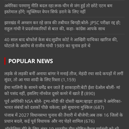
अमेरिका परमाणु नीति बदल रहा:रूस-चीन से जंग हुई तो छोटे एटम बम
इस्तेमाल होंगे; न्यूक्लियर वेपन सिर्फ डराने के लिए नहीं
झारखंड में अनशन कर रहे छात्र की तबीयत बिगड़ी:बोले- JPSC परीक्षा रद्द हो;
राहुल गांधी ने प्रदर्शनकारियों से बात की, कहा- कांग्रेस आपके साथ
40 साल बाद बोफोर्स केस बंद:सुप्रीम कोर्ट ने आखिरी याचिका खारिज की,
घोटाले के आरोप से राजीव गांधी 1989 का चुनाव हारे थे
POPULAR NEWS
लड़के से लड़की बनीं अनाया बांगर ने मनाई तीज, मेहंदी रचा सादे कपड़ों में लगीं
सुंदर, तो आ गया शादी के लिए रिश्ता
(1,159)
हेमा मालिनी के सामने धर्मेंद्र बन जाते हैं शाकाहारी:बेटी ईशा देओल बोलीं- मां
को पसंद नहीं, इसलिए नॉनवेज दूसरे कमरे में खाते हैं
(890)
पूर्व अमेरिकी NSA बोले- ट्रम्प-मोदी की दोस्ती खत्म:व्हाइट हाउस ने अमेरिका-
भारत संबंधों को दशकों पीछे धकेला; इसे सुधारना मुश्किल
(687)
पंजाब में 2027 विधानसभा चुनाव की तैयारी में बीजेपी:अब तक 16 जिलों के
प्रधान बदले, कई पूर्व विधायक और नए चेहरे शामिल
(676)
ऑस्ट्रेलिया दौरे के लिए अंडर-19 भारतीय टीम घोषित:वैभव सूर्यवंशी को भी