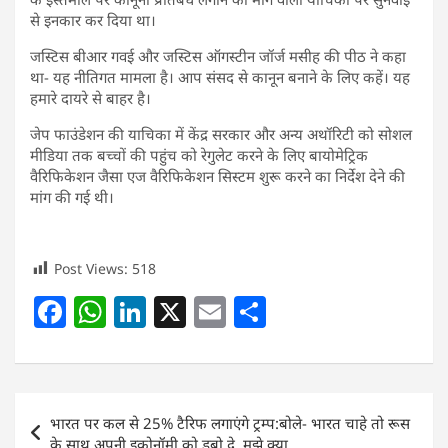
से इनकार कर दिया था।
जस्टिस बीआर गवई और जस्टिस ऑगस्टीन जॉर्ज मसीह की पीठ ने कहा
था- यह नीतिगत मामला है। आप संसद से कानून बनाने के लिए कहें। यह
हमारे दायरे से बाहर है।
जेप फाउंडेशन की याचिका में केंद्र सरकार और अन्य अथॉरिटी को सोशल
मीडिया तक बच्चों की पहुंच को रेगुलेट करने के लिए बायोमेट्रिक
वैरिफिकेशन जैसा एज वैरिफिकेशन सिस्टम शुरू करने का निर्देश देने की
मांग की गई थी।
Post Views:
518
F
W
Li
X
E
S
a
h
n
m
h
c
at
k
ai
ar
e
s
e
l
e
Post
भारत पर कल से 25% टैरिफ लगाएंगे ट्रम्प:बोले- भारत चाहे तो रूस
b
A
dI
navigation
के साथ अपनी इकोनॉमी को डुबो दे, मुझे क्या