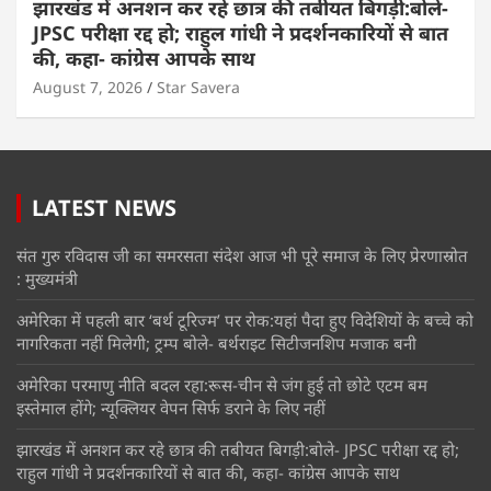
झारखंड में अनशन कर रहे छात्र की तबीयत बिगड़ी:बोले-
JPSC परीक्षा रद्द हो; राहुल गांधी ने प्रदर्शनकारियों से बात
की, कहा- कांग्रेस आपके साथ
August 7, 2026
Star Savera
LATEST NEWS
संत गुरु रविदास जी का समरसता संदेश आज भी पूरे समाज के लिए प्रेरणास्रोत
: मुख्यमंत्री
अमेरिका में पहली बार ‘बर्थ टूरिज्म’ पर रोक:यहां पैदा हुए विदेशियों के बच्चे को
नागरिकता नहीं मिलेगी; ट्रम्प बोले- बर्थराइट सिटीजनशिप मजाक बनी
अमेरिका परमाणु नीति बदल रहा:रूस-चीन से जंग हुई तो छोटे एटम बम
इस्तेमाल होंगे; न्यूक्लियर वेपन सिर्फ डराने के लिए नहीं
झारखंड में अनशन कर रहे छात्र की तबीयत बिगड़ी:बोले- JPSC परीक्षा रद्द हो;
राहुल गांधी ने प्रदर्शनकारियों से बात की, कहा- कांग्रेस आपके साथ