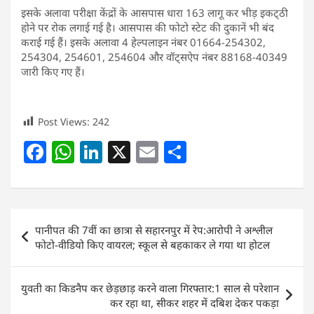
इसके अलावा परीक्षा केंद्रों के आसपास धारा 163 लागू कर भीड़ इकट्‌ठी
होने पर रोक लगाई गई है। आसपास की फोटो स्टेट की दुकानें भी बंद
कराई गई हैं। इसके अलावा 4 हेल्पलाइन नंबर 01664-254302,
254304, 254601, 254604 और वॉट्सऐप नंबर 88168-40349
जारी किए गए हैं।
Post Views:
242
F
W
Li
X
E
S
a
h
n
m
h
c
at
k
ai
ar
e
s
e
l
e
Post
पानीपत की 7वीं का छात्रा से सहारनपुर में रेप:आरोपी ने अश्लील
b
A
dI
navigation
फोटो-वीडियो किए वायरल; स्कूल से बहकाकर ले गया था होटल
o
p
n
o
p
युवती का किडनैप कर छेड़छाड़ करने वाला गिरफ्तार:1 साल से परेशान
k
कर रहा था, सीकर शहर में दबिश देकर पकड़ा