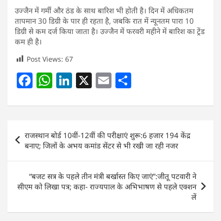
उज्जैन में गर्मी और ठंड के साथ बारिश भी होती है। दिन में अधिकतम
तापमान 30 डिग्री के पार ही रहता है, जबकि रात में न्यूनतम पारा 10
डिग्री से कम दर्ज किया जाता है। उज्जैन में फरवरी महीने में बारिश का ट्रेंड
कम ही है।
Post Views:
67
F
W
Li
X
E
S
a
h
n
m
h
c
at
k
ai
ar
e
s
e
l
e
Post
राजस्थान बोर्ड 10वीं-12वीं की परीक्षाएं शुरू:6 हजार 194 केंद्र
b
A
dI
navigation
बनाए; जिलों के अभय कमांड सेंटर से भी रखी जा रही नजर
o
p
n
o
p
“बजट सत्र के पहले तीन मंत्री बर्खास्त किए जाएं”:जीतू पटवारी ने
k
सीएम को लिखा पत्र; कहा- राज्यपाल के अभिभाषण से पहले एक्शन
लें