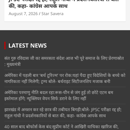
की, कहा- कांग्रेस आपके साथ
August 7, 2026
Star Savera
LATEST NEWS
संत गुरु रविदास जी का समरसता संदेश आज भी पूरे समाज के लिए प्रेरणास्रोत
: मुख्यमंत्री
अमेरिका में पहली बार ‘बर्थ टूरिज्म’ पर रोक:यहां पैदा हुए विदेशियों के बच्चे को
नागरिकता नहीं मिलेगी; ट्रम्प बोले- बर्थराइट सिटीजनशिप मजाक बनी
अमेरिका परमाणु नीति बदल रहा:रूस-चीन से जंग हुई तो छोटे एटम बम
इस्तेमाल होंगे; न्यूक्लियर वेपन सिर्फ डराने के लिए नहीं
झारखंड में अनशन कर रहे छात्र की तबीयत बिगड़ी:बोले- JPSC परीक्षा रद्द हो;
राहुल गांधी ने प्रदर्शनकारियों से बात की, कहा- कांग्रेस आपके साथ
40 साल बाद बोफोर्स केस बंद:सुप्रीम कोर्ट ने आखिरी याचिका खारिज की,