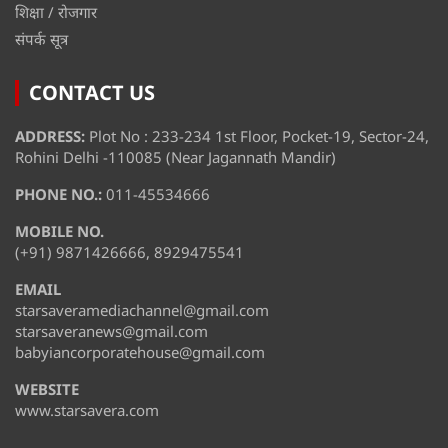
शिक्षा / रोजगार
संपर्क सूत्र
CONTACT US
ADDRESS:
Plot No : 233-234 1st Floor, Pocket-19, Sector-24,
Rohini Delhi -110085 (Near Jagannath Mandir)
PHONE NO.:
011-45534666
MOBILE NO.
(+91) 9871426666, 8929475541
EMAIL
starsaveramediachannel@gmail.com
starsaveranews@gmail.com
babyiancorporatehouse@gmail.com
WEBSITE
www.starsavera.com