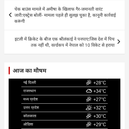
e
s
e
l
e
Post
चेक बाउंस मामले में अमीषा के खिलाफ गैर-जमानती वारंट
b
A
dI
navigation
जारी:एक्ट्रेस बोलीं- मामला पहले ही सुलझ चुका है, कानूनी कार्रवाई
o
p
n
करूंगी
o
p
k
इटली में क्रिकेट के बीज एक श्रीलंकाई ने पनपाए:जिस देश में पिच
तक नहीं थी, वर्ल्डकप में नेपाल को 10 विकेट से हराया
आज का मौषम
नई दिल्ली
+28°C
राजस्थान
+34°C
मध्य प्रदेश
+27°C
उत्तर प्रदेश
+32°C
कोलकाता
+30°C
ओडिशा
+29°C