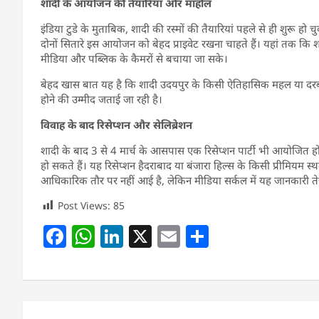
शादी के आयोजन की तैयारियां और माहौल
इंडिया टुडे के मुताबिक, शादी की रस्मों की तैयारियां पहले से ही शुरू हो 
दोनों सितारे इस आयोजन को बेहद प्राइवेट रखना चाहते हैं। यहां तक कि 
मीडिया और पब्लिक के कैमरों से बचाया जा सके।
बेहद खास बात यह है कि शादी उदयपुर के किसी ऐतिहासिक महल या दरबार
होने की उम्मीद जताई जा रही है।
विवाह के बाद रिसेप्शन और सेलिब्रेशन
शादी के बाद 3 से 4 मार्च के आसपास एक रिसेप्शन पार्टी भी आयोजित ह
हो सकते हैं। यह रिसेप्शन हैदराबाद या बंजारा हिल्स के किसी प्रीमियम स्
आधिकारिक तौर पर नहीं आई है, लेकिन मीडिया सर्कल में यह जानकारी तेज
Post Views:
85
F
W
Li
X
E
S
a
h
n
m
h
c
at
k
ai
ar
e
s
e
l
e
Post