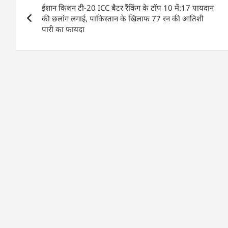
b
A
dI
ईशान किशन टी-20 ICC बैटर रैंकिंग के टॉप 10 में:17 पायदान
navigation
o
p
n
की छलांग लगाई, पाकिस्तान के खिलाफ 77 रन की आतिशी
पारी का फायदा
o
p
k