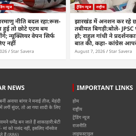
रेंडिंग न्यूज
ट्रेंडिंग न्यूज
राष्ट्रीय
परमाणु नीति बदल रहा:रूस-
झारखंड में अनशन कर रहे छा
ग हुई तो छोटे एटम बम
तबीयत बिगड़ी:बोले- JPSC परी
ंगे; न्यूक्लियर वेपन सिर्फ
हो; राहुल गांधी ने प्रदर्शनका
िए नहीं
बात की, कहा- कांग्रेस आ
2026
Star Savera
August 7, 2026
Star Savera
AR NEWS
IMPORTANT LINKS
बनीं अनाया बांगर ने मनाई तीज, मेहंदी
होम
में लगीं सुंदर, तो आ गया शादी के लिए
राष्ट्रीय
ट्रेंडिंग न्यूज
मने धर्मेंद्र बन जाते हैं शाकाहारी:बेटी
राजनीति
- मां को पसंद नहीं, इसलिए नॉनवेज
लाइफस्टाइल
े हैं
(886)