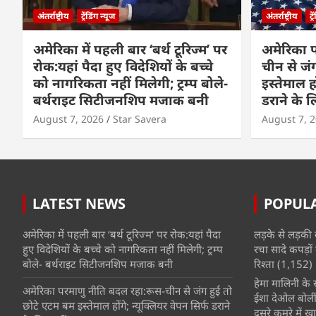
अंतर्राष्ट्रीय
ट्रेंडिंग न्यूज
अंतर्राष्ट्रीय
ट्
अमेरिका में पहली बार ‘बर्थ टूरिज्म’ पर
अमेरिका 
रोक:यहां पैदा हुए विदेशियों के बच्चे
चीन से जं
को नागरिकता नहीं मिलेगी; ट्रम्प बोले-
इस्तेमाल हो
बर्थराइट सिटीजनशिप मजाक बनी
डराने के ल
August 7, 2026
Star Savera
August 7, 
LATEST NEWS
POPUL
अमेरिका में पहली बार ‘बर्थ टूरिज्म’ पर रोक:यहां पैदा
लड़के से लड़की 
हुए विदेशियों के बच्चे को नागरिकता नहीं मिलेगी; ट्रम्प
रचा सादे कपड़ों 
बोले- बर्थराइट सिटीजनशिप मजाक बनी
रिश्ता
(1,152)
हेमा मालिनी के सा
अमेरिका परमाणु नीति बदल रहा:रूस-चीन से जंग हुई तो
ईशा देओल बोलीं
छोटे एटम बम इस्तेमाल होंगे; न्यूक्लियर वेपन सिर्फ डराने
दूसरे कमरे में खात