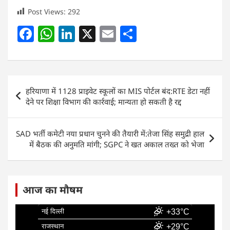
Post Views:
292
F
W
Li
X
E
S
a
h
n
m
h
c
at
k
ai
ar
e
s
e
l
e
Post
हरियाणा में 1128 प्राइवेट स्कूलों का MIS पोर्टल बंद:RTE डेटा नहीं
b
A
dI
navigation
देने पर शिक्षा विभाग की कार्रवाई; मान्यता हो सकती है रद्द
o
p
n
o
p
SAD भर्ती कमेटी नया प्रधान चुनने की तैयारी में:तेजा सिंह समुद्री हाल
k
में बैठक की अनुमति मांगी; SGPC ने खत अकाल तख्त को भेजा
आज का मौषम
नई दिल्ली
+33°C
राजस्थान
+29°C