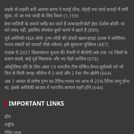
लड़के से लड़की बनीं अनाया बांगर ने मनाई तीज, मेहंदी रचा सादे कपड़ों में लगीं
सुंदर, तो आ गया शादी के लिए रिश्ता
(1,159)
हेमा मालिनी के सामने धर्मेंद्र बन जाते हैं शाकाहारी:बेटी ईशा देओल बोलीं- मां
को पसंद नहीं, इसलिए नॉनवेज दूसरे कमरे में खाते हैं
(890)
पूर्व अमेरिकी NSA बोले- ट्रम्प-मोदी की दोस्ती खत्म:व्हाइट हाउस ने अमेरिका-
भारत संबंधों को दशकों पीछे धकेला; इसे सुधारना मुश्किल
(687)
पंजाब में 2027 विधानसभा चुनाव की तैयारी में बीजेपी:अब तक 16 जिलों के
प्रधान बदले, कई पूर्व विधायक और नए चेहरे शामिल
(676)
ऑस्ट्रेलिया दौरे के लिए अंडर-19 भारतीय टीम घोषित:वैभव सूर्यवंशी को भी
फिर से मिली जगह; सीरीज में 3 वनडे और 2 टेस्ट मैच खेलेंगे
(664)
अब 7 अगस्त से लगेगा ट्रम्प का टैरिफ:भारत पर आज से 25% टैरिफ लागू होना
था, इससे अमेरिकी बाजार में भारतीय सामान महंगे होंगे
(644)
IMPORTANT LINKS
होम
राष्ट्रीय
ट्रेंडिंग न्यूज