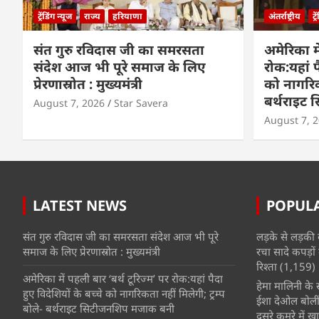
ट्रेंडिंग न्यूज
राज्य
हरियाणा
अंतर्राष्ट्रीय
ट्
संत गुरु रविदास जी का समरसता
अमेरिका मे
संदेश आज भी पूरे समाज के लिए
रोक:यहां प
प्रेरणास्रोत : मुख्यमंत्री
को नागरिकत
बर्थराइट
August 7, 2026
Star Savera
August 7, 
LATEST NEWS
POPUL
संत गुरु रविदास जी का समरसता संदेश आज भी पूरे
लड़के से लड़की 
समाज के लिए प्रेरणास्रोत : मुख्यमंत्री
रचा सादे कपड़ों 
रिश्ता
(1,159)
अमेरिका में पहली बार ‘बर्थ टूरिज्म’ पर रोक:यहां पैदा
हेमा मालिनी के सा
हुए विदेशियों के बच्चे को नागरिकता नहीं मिलेगी; ट्रम्प
ईशा देओल बोलीं
बोले- बर्थराइट सिटीजनशिप मजाक बनी
दूसरे कमरे में खात