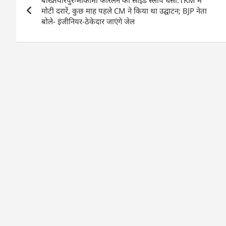
बख्तियारपुर-मोकामा फोरलेन का साइड स्लोप धंसा:1KM में
navigation
o
p
n
मोटी दरारें, कुछ माह पहले CM ने किया था उद्घाटन; BJP नेता
बोले- इंजीनियर-ठेकेदार जाएंगे जेल
o
p
k