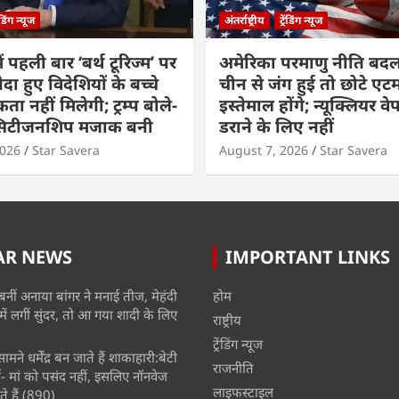
रेंडिंग न्यूज
अंतर्राष्ट्रीय
ट्रेंडिंग न्यूज
ं पहली बार ‘बर्थ टूरिज्म’ पर
अमेरिका परमाणु नीति बदल
ैदा हुए विदेशियों के बच्चे
चीन से जंग हुई तो छोटे एट
ा नहीं मिलेगी; ट्रम्प बोले-
इस्तेमाल होंगे; न्यूक्लियर वे
 सिटीजनशिप मजाक बनी
डराने के लिए नहीं
2026
Star Savera
August 7, 2026
Star Savera
AR NEWS
IMPORTANT LINKS
बनीं अनाया बांगर ने मनाई तीज, मेहंदी
होम
में लगीं सुंदर, तो आ गया शादी के लिए
राष्ट्रीय
ट्रेंडिंग न्यूज
मने धर्मेंद्र बन जाते हैं शाकाहारी:बेटी
राजनीति
- मां को पसंद नहीं, इसलिए नॉनवेज
लाइफस्टाइल
े हैं
(890)