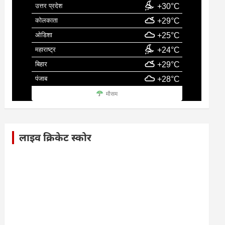
उत्तर प्रदेश
+30°C
कोलकाता
+29°C
ओडिशा
+25°C
महाराष्ट्र
+24°C
बिहार
+29°C
पंजाब
+28°C
मौसम
लाइव क्रिकेट स्कोर