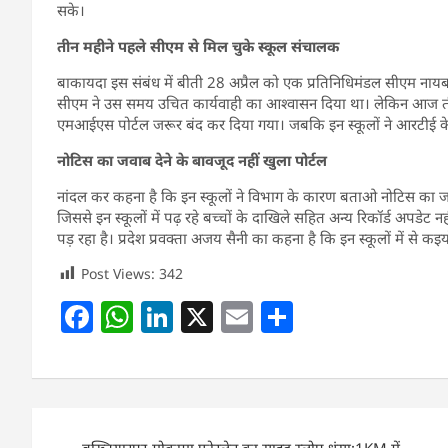
सके।
तीन महीने पहले सीएम से मिल चुके स्कूल संचालक
बाकायदा इस संबंध में बीती 28 अप्रैल को एक प्रतिनिधिमंडल सीएम नायब स
सीएम ने उस समय उचित कार्यवाही का आश्वासन दिया था। लेकिन आज तीन म
एमआईएस पोर्टल जरूर बंद कर दिया गया। जबकि इन स्कूलों ने आरटीई 
नोटिस का जवाब देने के बावजूद नहीं खुला
पोर्टल
नांदल कर कहना है कि इन स्कूलों ने विभाग के कारण बताओ नोटिस का जव
जिससे इन स्कूलों में पढ़ रहे बच्चों के दाखिले सहित अन्य रिकॉर्ड अपडेट नह
पड़ रहा है। प्रदेश प्रवक्ता अजय सैनी का कहना है कि इन स्कूलों में से कइय
Post Views:
342
F
W
Li
X
E
S
a
h
n
m
h
c
at
k
ai
ar
e
s
e
l
e
Post
b
A
dI