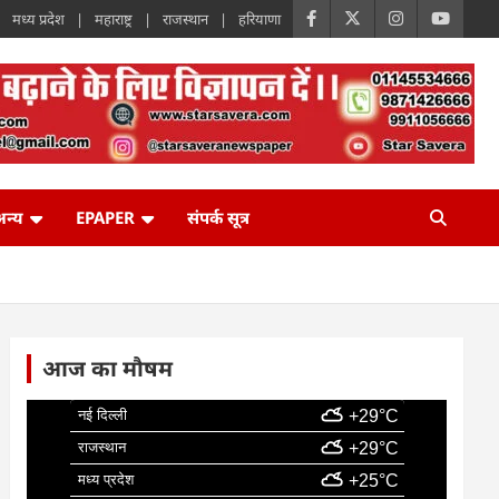
मध्य प्रदेश
महाराष्ट्र
राजस्थान
हरियाणा
न्य
EPAPER
संपर्क सूत्र
आज का मौषम
नई दिल्ली
+29°C
राजस्थान
+29°C
मध्य प्रदेश
+25°C