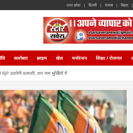
उत्तर प्रदेश
दिल्ली
पंजाब
बिहार
ीति
कारोबार
क्राइम
खेल
मनोरंजन
शिक्षा / रोजगार
अ
 उतारेगी प्रत्याशी, चार नाम सुर्खियों में