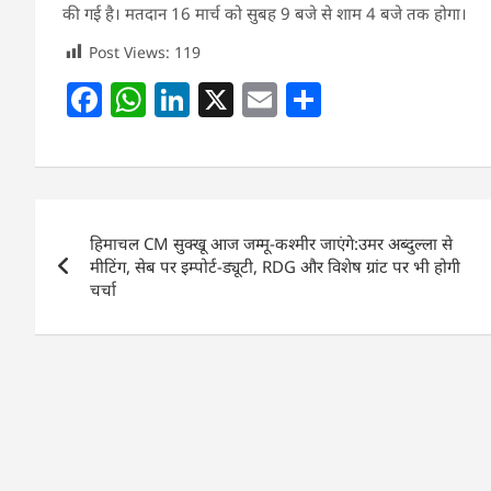
की गई है। मतदान 16 मार्च को सुबह 9 बजे से शाम 4 बजे तक होगा।
Post Views:
119
F
W
Li
X
E
S
a
h
n
m
h
c
at
k
ai
ar
e
s
e
l
e
Post
b
A
dI
हिमाचल CM सुक्खू आज जम्मू-कश्मीर जाएंगे:उमर अब्दुल्ला से
navigation
o
p
n
मीटिंग, सेब पर इम्पोर्ट-ड्यूटी, RDG और विशेष ग्रांट पर भी होगी
चर्चा
o
p
k