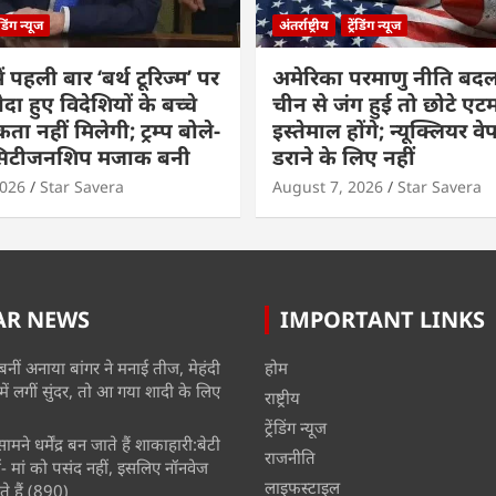
रेंडिंग न्यूज
अंतर्राष्ट्रीय
ट्रेंडिंग न्यूज
ं पहली बार ‘बर्थ टूरिज्म’ पर
अमेरिका परमाणु नीति बदल
ैदा हुए विदेशियों के बच्चे
चीन से जंग हुई तो छोटे एट
ा नहीं मिलेगी; ट्रम्प बोले-
इस्तेमाल होंगे; न्यूक्लियर वे
 सिटीजनशिप मजाक बनी
डराने के लिए नहीं
2026
Star Savera
August 7, 2026
Star Savera
AR NEWS
IMPORTANT LINKS
बनीं अनाया बांगर ने मनाई तीज, मेहंदी
होम
में लगीं सुंदर, तो आ गया शादी के लिए
राष्ट्रीय
ट्रेंडिंग न्यूज
मने धर्मेंद्र बन जाते हैं शाकाहारी:बेटी
राजनीति
- मां को पसंद नहीं, इसलिए नॉनवेज
लाइफस्टाइल
े हैं
(890)