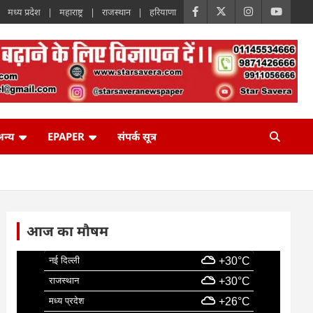
मध्य प्रदेश
महाराष्ट्र
राजस्थान
हरियाणा
न्य
EPAPER
संपर्क सूत्र
आज का मौषम
नई दिल्ली
+30°C
राजस्थान
+30°C
मध्य प्रदेश
+26°C