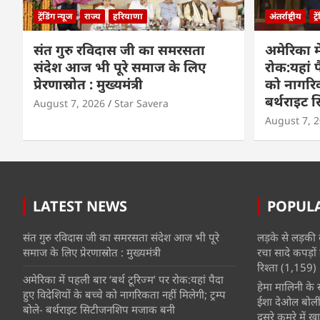
ट्रेंडिंग न्यूज
राज्य
हरियाणा
अंतर्राष्ट्रीय
ट्
संत गुरु रविदास जी का समरसता
अमेरिका मे
संदेश आज भी पूरे समाज के लिए
रोक:यहां प
प्रेरणास्रोत : मुख्यमंत्री
को नागरिकत
बर्थराइट
August 7, 2026
Star Savera
August 7, 
LATEST NEWS
POPUL
संत गुरु रविदास जी का समरसता संदेश आज भी पूरे
लड़के से लड़की 
समाज के लिए प्रेरणास्रोत : मुख्यमंत्री
रचा सादे कपड़ों 
रिश्ता
(1,159)
अमेरिका में पहली बार ‘बर्थ टूरिज्म’ पर रोक:यहां पैदा
हेमा मालिनी के सा
हुए विदेशियों के बच्चे को नागरिकता नहीं मिलेगी; ट्रम्प
ईशा देओल बोलीं
बोले- बर्थराइट सिटीजनशिप मजाक बनी
दूसरे कमरे में खात