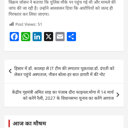
विक्रम जोसन ने बताया कि पुलिस मौके पर पहुंच गई थी और मामले की
जांच की जा रही है। उन्होंने आश्वासन दिया कि आरोपियों को जल्द ही
गिरफ्तार कर लिया जाएगा।
Post Views:
51
F
W
Li
X
E
S
a
h
n
m
h
c
at
k
ai
ar
e
s
e
l
e
Post
हिसार में डॉ. कालड़ा से IT टीम की लगातार पूछताछ:डॉ. दंपती को
b
A
dI
navigation
लेकर पहुंचे अस्पताल, नौकर बोला-हर बात डायरी में की नोट
o
p
n
o
p
केंद्रीय गृहमंत्री अमित शाह का पंजाब दौरा फाइनल:मोगा में 14 मार्च
k
को करेंगे रैली, 2027 के विधानसभा चुनाव का करेंगे आगाज
आज का मौषम