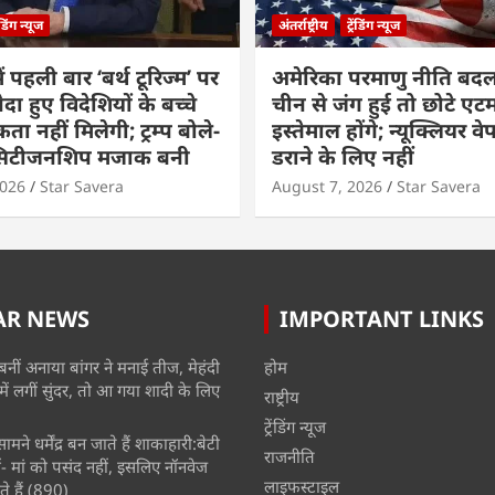
रेंडिंग न्यूज
अंतर्राष्ट्रीय
ट्रेंडिंग न्यूज
ं पहली बार ‘बर्थ टूरिज्म’ पर
अमेरिका परमाणु नीति बदल
ैदा हुए विदेशियों के बच्चे
चीन से जंग हुई तो छोटे एट
ा नहीं मिलेगी; ट्रम्प बोले-
इस्तेमाल होंगे; न्यूक्लियर वे
 सिटीजनशिप मजाक बनी
डराने के लिए नहीं
2026
Star Savera
August 7, 2026
Star Savera
AR NEWS
IMPORTANT LINKS
बनीं अनाया बांगर ने मनाई तीज, मेहंदी
होम
में लगीं सुंदर, तो आ गया शादी के लिए
राष्ट्रीय
ट्रेंडिंग न्यूज
मने धर्मेंद्र बन जाते हैं शाकाहारी:बेटी
राजनीति
- मां को पसंद नहीं, इसलिए नॉनवेज
लाइफस्टाइल
े हैं
(890)