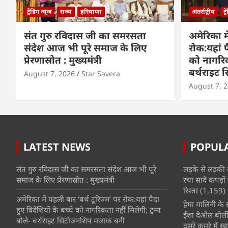
ट्रेंडिंग न्यूज
राज्य
हरियाणा
अंतर्राष्ट्रीय
ट्
संत गुरु रविदास जी का समरसता
अमेरिका मे
संदेश आज भी पूरे समाज के लिए
रोक:यहां प
प्रेरणास्रोत : मुख्यमंत्री
को नागरिकत
बर्थराइट
August 7, 2026
Star Savera
August 7, 
LATEST NEWS
POPUL
संत गुरु रविदास जी का समरसता संदेश आज भी पूरे
लड़के से लड़की 
समाज के लिए प्रेरणास्रोत : मुख्यमंत्री
रचा सादे कपड़ों 
रिश्ता
(1,159)
अमेरिका में पहली बार ‘बर्थ टूरिज्म’ पर रोक:यहां पैदा
हेमा मालिनी के सा
हुए विदेशियों के बच्चे को नागरिकता नहीं मिलेगी; ट्रम्प
ईशा देओल बोलीं
बोले- बर्थराइट सिटीजनशिप मजाक बनी
दूसरे कमरे में खात