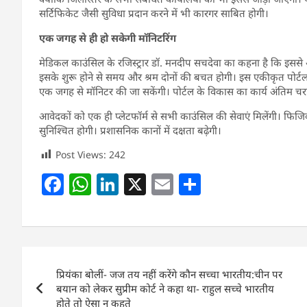
सर्टिफिकेट जैसी सुविधा प्रदान करने में भी कारगर साबित होगी।
एक जगह से ही हो सकेगी मॉनिटरिंग
मेडिकल काउंसिल के रजिस्ट्रार डॉ. मनदीप सचदेवा का कहना है कि इससे आव
इसके शुरू होने से समय और श्रम दोनों की बचत होगी। इस एकीकृत पोर्टल 
एक जगह से मॉनिटर की जा सकेंगी। पोर्टल के विकास का कार्य अंतिम चरण
आवेदकों को एक ही प्लेटफॉर्म से सभी काउंसिल की सेवाएं मिलेंगी। फिज
सुनिश्चित होगी। प्रशासनिक कानों में दक्षता बढ़ेगी।
Post Views:
242
F
W
Li
X
E
S
a
h
n
m
h
c
at
k
ai
ar
e
s
e
l
e
Post
b
A
dI
प्रियंका बोलीं- जज तय नहीं करेंगे कौन सच्चा भारतीय:चीन पर
navigation
o
p
n
बयान को लेकर सुप्रीम कोर्ट ने कहा था- राहुल सच्चे भारतीय
होते तो ऐसा न कहते