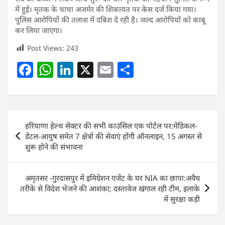
में हुई। मृतक के चाचा अजमेर की शिकायत पर केस दर्ज किया गया।
पुलिस आरोपियों की तलाश में दबिश दे रही है। जल्द आरोपियों को काबू
कर लिया जाएगा।
Post Views:
243
F
W
Li
X
E
S
a
h
n
m
h
c
at
k
ai
ar
e
s
e
l
e
Post
हरियाणा हेल्थ सेक्टर की सभी काउंसिल एक पोर्टल पर:मेडिकल-
b
A
dI
navigation
डेंटल-आयुष समेत 7 क्षेत्रों की सेवाएं होंगी ऑनलाइन, 15 अगस्त से
o
p
n
शुरू होने की संभावना
o
p
k
अमृतसर -गुरदासपुर में इमिग्रेशन एजेंट के घर NIA का छापा:अवैध
तरीके से विदेश भेजने की आशंका; दस्तावेज खंगाल रही टीम, इलाके
में सुरक्षा कड़ी