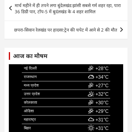
e
s
e
l
e
Post
मार्च महीने में ही तपने लगा बुंदेलखंड:झांसी सबसे गर्म शहर रहा, पारा
b
A
dI
navigation
36 डिग्री पार, टॉप-5 में बुदंलखंड के 4 शहर शामिल
o
p
n
o
p
छपरा-सिवान रेलखंड पर हादसा:ट्रेन की चपेट में आने से 2 की मौत
k
आज का मौषम
नई दिल्ली
+28°C
राजस्थान
+34°C
मध्य प्रदेश
+27°C
उत्तर प्रदेश
+32°C
कोलकाता
+30°C
ओडिशा
+29°C
महाराष्ट्र
+31°C
बिहार
+31°C