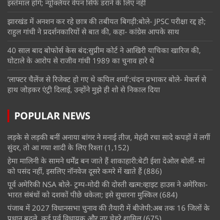
इस्तेमाल होंगे; न्यूक्लियर वेपन सिर्फ डराने के लिए नहीं
झारखंड में अनशन कर रहे छात्र की तबीयत बिगड़ी:बोले- JPSC परीक्षा रद्द हो;
राहुल गांधी ने प्रदर्शनकारियों से बात की, कहा- कांग्रेस आपके साथ
40 साल बाद बोफोर्स केस बंद:सुप्रीम कोर्ट ने आखिरी याचिका खारिज की,
घोटाले के आरोप से राजीव गांधी 1989 का चुनाव हारे थे
‘लाफ्टर चैलेंज से रिजेक्ट हो गए थे कपिल शर्मा’:चंदन प्रभाकर बोले- मेकर्स से
हाथ जोड़कर एंट्री दिलाई, उन्होंने मुझे ही शो से निकाल दिया
POPULAR NEWS
लड़के से लड़की बनीं अनाया बांगर ने मनाई तीज, मेहंदी रचा सादे कपड़ों में लगीं
सुंदर, तो आ गया शादी के लिए रिश्ता
(1,152)
हेमा मालिनी के सामने धर्मेंद्र बन जाते हैं शाकाहारी:बेटी ईशा देओल बोलीं- मां
को पसंद नहीं, इसलिए नॉनवेज दूसरे कमरे में खाते हैं
(886)
पूर्व अमेरिकी NSA बोले- ट्रम्प-मोदी की दोस्ती खत्म:व्हाइट हाउस ने अमेरिका-
भारत संबंधों को दशकों पीछे धकेला; इसे सुधारना मुश्किल
(684)
पंजाब में 2027 विधानसभा चुनाव की तैयारी में बीजेपी:अब तक 16 जिलों के
प्रधान बदले, कई पूर्व विधायक और नए चेहरे शामिल
(675)