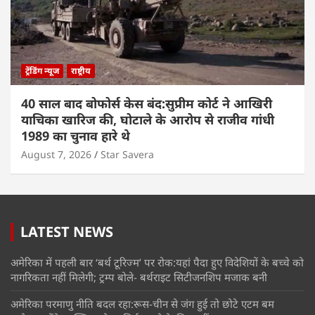
ट्रेंडिंग न्यूज
राष्ट्रीय
40 साल बाद बोफोर्स केस बंद:सुप्रीम कोर्ट ने आखिरी
याचिका खारिज की, घोटाले के आरोप से राजीव गांधी
1989 का चुनाव हारे थे
August 7, 2026
Star Savera
LATEST NEWS
अमेरिका में पहली बार ‘बर्थ टूरिज्म’ पर रोक:यहां पैदा हुए विदेशियों के बच्चे को
नागरिकता नहीं मिलेगी; ट्रम्प बोले- बर्थराइट सिटीजनशिप मजाक बनी
अमेरिका परमाणु नीति बदल रहा:रूस-चीन से जंग हुई तो छोटे एटम बम