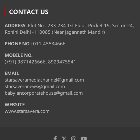
CONTACT US
ADDRESS:
Plot No : 233-234 1st Floor, Pocket-19, Sector-24,
Rohini Delhi -110085 (Near Jagannath Mandir)
PHONE NO.:
011-45534666
MOBILE NO.
(+91) 9871426666, 8929475541
EMAIL
starsaveramediachannel@gmail.com
starsaveranews@gmail.com
babyiancorporatehouse@gmail.com
WEBSITE
www.starsavera.com