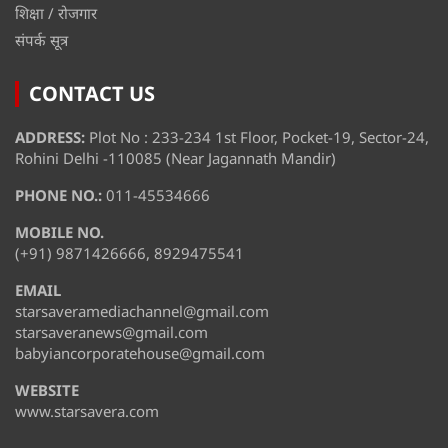
शिक्षा / रोजगार
संपर्क सूत्र
CONTACT US
ADDRESS:
Plot No : 233-234 1st Floor, Pocket-19, Sector-24,
Rohini Delhi -110085 (Near Jagannath Mandir)
PHONE NO.:
011-45534666
MOBILE NO.
(+91) 9871426666, 8929475541
EMAIL
starsaveramediachannel@gmail.com
starsaveranews@gmail.com
babyiancorporatehouse@gmail.com
WEBSITE
www.starsavera.com