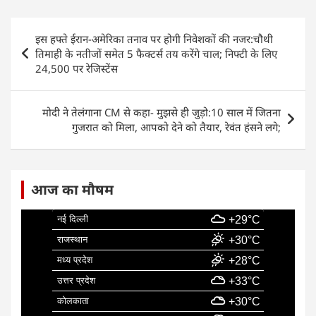
c
at
k
ai
ar
e
s
e
l
e
Post
इस हफ्ते ईरान-अमेरिका तनाव पर होगी निवेशकों की नजर:चौथी
b
A
dI
navigation
तिमाही के नतीजों समेत 5 फैक्टर्स तय करेंगे चाल; निफ्टी के लिए
o
p
n
24,500 पर रेजिस्टेंस
o
p
k
मोदी ने तेलंगाना CM से कहा- मुझसे ही जुड़ो:10 साल में जितना
गुजरात को मिला, आपको देने को तैयार, रेवंत हंसने लगे;
आज का मौषम
नई दिल्ली
+29°C
राजस्थान
+30°C
मध्य प्रदेश
+28°C
उत्तर प्रदेश
+33°C
कोलकाता
+30°C