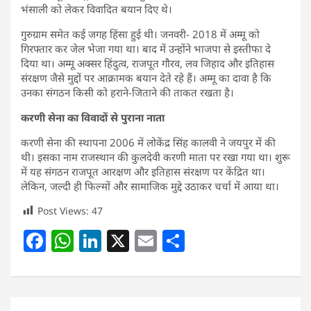
भंसाली को लेकर विवादित बयान दिए थे।
गुरुग्राम समेत कई जगह हिंसा हुई थी। जनवरी- 2018 में अम्मू को
गिरफ्तार कर जेल भेजा गया था। बाद में उन्होंने भाजपा से इस्तीफा दे
दिया था। अम्मू अक्सर हिंदुत्व, राजपूत गौरव, लव जिहाद और इतिहास
संरक्षण जैसे मुद्दों पर आक्रामक बयान देते रहे हैं। अम्मू का दावा है कि
उनका संगठन किसी को हराने-जिताने की ताकत रखता है।
करणी सेना का विवादों से पुराना नाता
करणी सेना की स्थापना 2006 में लोकेंद्र सिंह कालवी ने जयपुर में की
थी। इसका नाम राजस्थान की कुलदेवी करणी माता पर रखा गया था। शुरू
में यह संगठन राजपूत आरक्षण और इतिहास संरक्षण पर केंद्रित था।
लेकिन, जल्दी ही फिल्मों और सामाजिक मुद्दे उठाकर चर्चा में आया था।
Post Views:
47
F
W
Li
X
E
S
a
h
n
m
h
c
at
k
ai
ar
e
s
e
l
e
Post