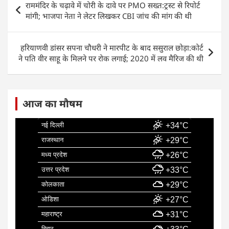
राममंदिर के चढ़ावे में चोरी के दावे पर PMO सख्त:ट्रस्ट से रिपोर्ट
b
A
dI
navigation
मांगी; भाजपा नेता ने लेटर लिखकर CBI जांच की मांग की थी
o
p
n
o
p
हरियाणवी डांसर सपना चौधरी ने मारपीट के बाद ससुराल छोड़ा:कोर्ट
k
ने पति वीर साहू के मिलने पर रोक लगाई; 2020 में लव मैरिज की थी
आज का मौषम
नई दिल्ली
+34°C
राजस्थान
+29°C
मध्य प्रदेश
+26°C
उत्तर प्रदेश
+33°C
कोलकाता
+29°C
ओडिशा
+27°C
महाराष्ट्र
+31°C
बिहार