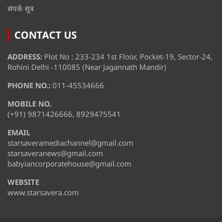
संपर्क सूत्र
CONTACT US
ADDRESS:
Plot No : 233-234 1st Floor, Pocket-19, Sector-24,
Rohini Delhi -110085 (Near Jagannath Mandir)
PHONE NO.:
011-45534666
MOBILE NO.
(+91) 9871426666, 8929475541
EMAIL
starsaveramediachannel@gmail.com
starsaveranews@gmail.com
babyiancorporatehouse@gmail.com
WEBSITE
www.starsavera.com