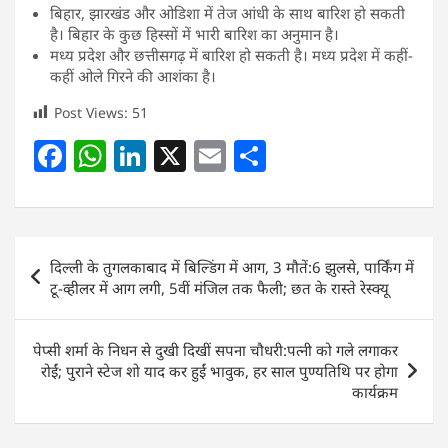
बिहार, झारखंड और ओडिशा में तेज आंधी के साथ बारिश हो सकती
है। बिहार के कुछ हिस्सों में भारी बारिश का अनुमान है।
मध्य प्रदेश और छत्तीसगढ़ में बारिश हो सकती है। मध्य प्रदेश में कहीं-
कहीं ओले गिरने की आशंका है।
Post Views:
51
F
W
Li
X
E
S
a
h
n
m
h
c
at
k
ai
ar
e
s
e
l
e
Post
दिल्ली के तुगलकाबाद में बिल्डिंग में आग, 3 मौतें:6 झुलसे, पार्किंग में
b
A
dI
navigation
टू-व्हीलर में आग लगी, 5वीं मंजिल तक फैली; छत के रास्ते रेस्क्यू
o
p
n
o
p
पेप्सी शर्मा के निधन से दुखी दिखीं सपना चौधरी:पत्नी को गले लगाकर
k
रोईं; पुराने स्टेज शो याद कर हुईं भावुक, हर साल पुण्यतिथि पर होगा
कार्यक्रम