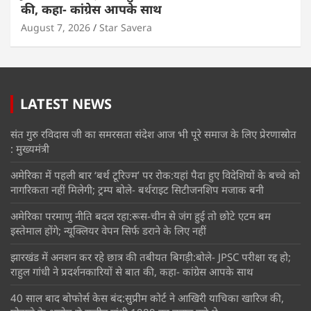
की, कहा- कांग्रेस आपके साथ
August 7, 2026
Star Savera
LATEST NEWS
संत गुरु रविदास जी का समरसता संदेश आज भी पूरे समाज के लिए प्रेरणास्रोत
: मुख्यमंत्री
अमेरिका में पहली बार ‘बर्थ टूरिज्म’ पर रोक:यहां पैदा हुए विदेशियों के बच्चे को
नागरिकता नहीं मिलेगी; ट्रम्प बोले- बर्थराइट सिटीजनशिप मजाक बनी
अमेरिका परमाणु नीति बदल रहा:रूस-चीन से जंग हुई तो छोटे एटम बम
इस्तेमाल होंगे; न्यूक्लियर वेपन सिर्फ डराने के लिए नहीं
झारखंड में अनशन कर रहे छात्र की तबीयत बिगड़ी:बोले- JPSC परीक्षा रद्द हो;
राहुल गांधी ने प्रदर्शनकारियों से बात की, कहा- कांग्रेस आपके साथ
40 साल बाद बोफोर्स केस बंद:सुप्रीम कोर्ट ने आखिरी याचिका खारिज की,