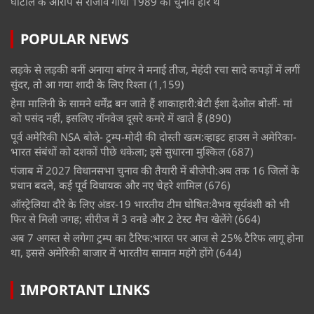
घोटाले के आरोप से राजीव गांधी 1989 का चुनाव हारे थे
POPULAR NEWS
लड़के से लड़की बनीं अनाया बांगर ने मनाई तीज, मेहंदी रचा सादे कपड़ों में लगीं
सुंदर, तो आ गया शादी के लिए रिश्ता
(1,159)
हेमा मालिनी के सामने धर्मेंद्र बन जाते हैं शाकाहारी:बेटी ईशा देओल बोलीं- मां
को पसंद नहीं, इसलिए नॉनवेज दूसरे कमरे में खाते हैं
(890)
पूर्व अमेरिकी NSA बोले- ट्रम्प-मोदी की दोस्ती खत्म:व्हाइट हाउस ने अमेरिका-
भारत संबंधों को दशकों पीछे धकेला; इसे सुधारना मुश्किल
(687)
पंजाब में 2027 विधानसभा चुनाव की तैयारी में बीजेपी:अब तक 16 जिलों के
प्रधान बदले, कई पूर्व विधायक और नए चेहरे शामिल
(676)
ऑस्ट्रेलिया दौरे के लिए अंडर-19 भारतीय टीम घोषित:वैभव सूर्यवंशी को भी
फिर से मिली जगह; सीरीज में 3 वनडे और 2 टेस्ट मैच खेलेंगे
(664)
अब 7 अगस्त से लगेगा ट्रम्प का टैरिफ:भारत पर आज से 25% टैरिफ लागू होना
था, इससे अमेरिकी बाजार में भारतीय सामान महंगे होंगे
(644)
IMPORTANT LINKS