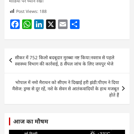
मीडिया पर ध्यान रखें।
Post Views:
188
F
W
Li
X
E
S
a
h
n
m
h
c
at
k
ai
ar
e
s
e
l
e
Post
सीकर में 752 किलो बदबूदार मुरब्बा नष्ट किया:नवरात्र से पहले
b
A
dI
navigation
स्वास्थ्य विभाग की कार्रवाई, 8 सैंपल जांच के लिए जयपुर भेजे
o
p
n
o
p
भोपाल में नमो मैराथन को सीएम ने दिखाई हरी झंडी:पीएम ने दिया
k
मैसेज: ड्रग्स से दूर रहें, नशे के सेवन से आतंकवादियों के हाथ मजबूत
होते हैं
आज का मौषम
नई दिल्ली