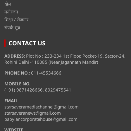
खेल
मनोरंजन
शिक्षा / रोजगार
संपर्क सूत्र
CONTACT US
ADDRESS:
Plot No : 233-234 1st Floor, Pocket-19, Sector-24,
Rohini Delhi -110085 (Near Jagannath Mandir)
PHONE NO.:
011-45534666
MOBILE NO.
(+91) 9871426666, 8929475541
EMAIL
starsaveramediachannel@gmail.com
starsaveranews@gmail.com
babyiancorporatehouse@gmail.com
WEBSITE