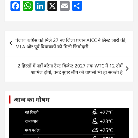
F
W
Li
X
E
S
a
h
n
m
h
c
at
k
ai
ar
e
s
e
l
e
Post
पंजाब कांग्रेस को मिले 27 नए जिला प्रधान:AICC ने लिस्ट जारी की,
b
A
dI
navigation
MLA और पूर्व विधायकों को मिली जिम्मेदारी
o
p
n
o
p
2 हिस्सों में नहीं बंटेगा टेस्ट क्रिकेट:2027 तक WTC में 12 टीमें
k
शामिल होंगी, वनडे सुपर लीग की वापसी भी हो सकती है
आज का मौषम
नई दिल्ली
+27°C
राजस्थान
+28°C
मध्य प्रदेश
+25°C