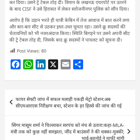
कर दिया। उसने ट्रे टेबल तोड़ दी। विमान के लखनऊ एयरपोर्ट पर उतरने
के बाद CISF ने उसे हिरासत में लेकर सरोजनीनगर पुलिस को सौंप दिया।
आरोप है कि उड़ान भरते ही यात्री केबिन में तेज आवाज में बात करने लगा
और बार-बार सीट से उठकर इधर-उधर घूमता रहा। उसने क्रू सदस्यों की
चेतावनियों को भी नजरअंदाज किया। स्थिति बिगड़ने पर उसने अपनी सीट
की ट्रे टेबल तोड़ दी, जिसके बाद क्रू सदस्यों ने पायलट को सूचना दी।
Post Views:
80
F
W
Li
X
E
S
a
h
n
m
h
c
at
k
ai
ar
e
s
e
l
e
Post
फायर सेफ्टी जांच में सफल मलाही पकड़ी मेट्रो स्टेशन:अब
b
A
dI
navigation
सीएमआरएस निरीक्षण बचा, स्टेशन के हर हिस्से की जांच की गई
o
p
n
o
p
सिंगर मासूम शर्मा ने चिल्लाकर सरपंच को मंच से उतारा:कहा-MLA-
k
मंत्री तक को कुछ नहीं समझता, जींद में बाउंसरों ने की धक्का-मुक्की;
भाई-बहनोई ने माफी मांगी