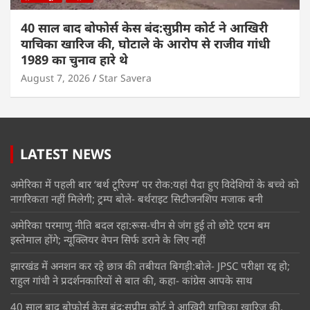
40 साल बाद बोफोर्स केस बंद:सुप्रीम कोर्ट ने आखिरी
याचिका खारिज की, घोटाले के आरोप से राजीव गांधी
1989 का चुनाव हारे थे
August 7, 2026
Star Savera
LATEST NEWS
अमेरिका में पहली बार ‘बर्थ टूरिज्म’ पर रोक:यहां पैदा हुए विदेशियों के बच्चे को
नागरिकता नहीं मिलेगी; ट्रम्प बोले- बर्थराइट सिटीजनशिप मजाक बनी
अमेरिका परमाणु नीति बदल रहा:रूस-चीन से जंग हुई तो छोटे एटम बम
इस्तेमाल होंगे; न्यूक्लियर वेपन सिर्फ डराने के लिए नहीं
झारखंड में अनशन कर रहे छात्र की तबीयत बिगड़ी:बोले- JPSC परीक्षा रद्द हो;
राहुल गांधी ने प्रदर्शनकारियों से बात की, कहा- कांग्रेस आपके साथ
40 साल बाद बोफोर्स केस बंद:सुप्रीम कोर्ट ने आखिरी याचिका खारिज की,