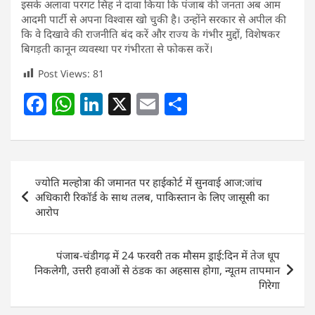
इसके अलावा परगट सिंह ने दावा किया कि पंजाब की जनता अब आम
आदमी पार्टी से अपना विश्वास खो चुकी है। उन्होंने सरकार से अपील की
कि वे दिखावे की राजनीति बंद करें और राज्य के गंभीर मुद्दों, विशेषकर
बिगड़ती कानून व्यवस्था पर गंभीरता से फोकस करें।
Post Views:
81
F
W
Li
X
E
S
a
h
n
m
h
c
at
k
ai
ar
e
s
e
l
e
Post
ज्योति मल्होत्रा की जमानत पर हाईकोर्ट में सुनवाई आज:जांच
b
A
dI
navigation
अधिकारी रिकॉर्ड के साथ तलब, पाकिस्तान के लिए जासूसी का
o
p
n
आरोप
o
p
k
पंजाब-चंडीगढ़ में 24 फरवरी तक मौसम ड्राई:दिन में तेज धूप
निकलेगी, उत्तरी हवाओं से ठंडक का अहसास होगा, न्यूतम तापमान
गिरेगा