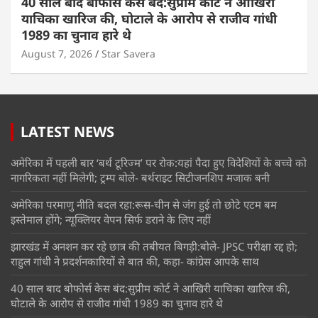
40 साल बाद बोफोर्स केस बंद:सुप्रीम कोर्ट ने आखिरी
याचिका खारिज की, घोटाले के आरोप से राजीव गांधी
1989 का चुनाव हारे थे
August 7, 2026
Star Savera
LATEST NEWS
अमेरिका में पहली बार ‘बर्थ टूरिज्म’ पर रोक:यहां पैदा हुए विदेशियों के बच्चे को
नागरिकता नहीं मिलेगी; ट्रम्प बोले- बर्थराइट सिटीजनशिप मजाक बनी
अमेरिका परमाणु नीति बदल रहा:रूस-चीन से जंग हुई तो छोटे एटम बम
इस्तेमाल होंगे; न्यूक्लियर वेपन सिर्फ डराने के लिए नहीं
झारखंड में अनशन कर रहे छात्र की तबीयत बिगड़ी:बोले- JPSC परीक्षा रद्द हो;
राहुल गांधी ने प्रदर्शनकारियों से बात की, कहा- कांग्रेस आपके साथ
40 साल बाद बोफोर्स केस बंद:सुप्रीम कोर्ट ने आखिरी याचिका खारिज की,
घोटाले के आरोप से राजीव गांधी 1989 का चुनाव हारे थे