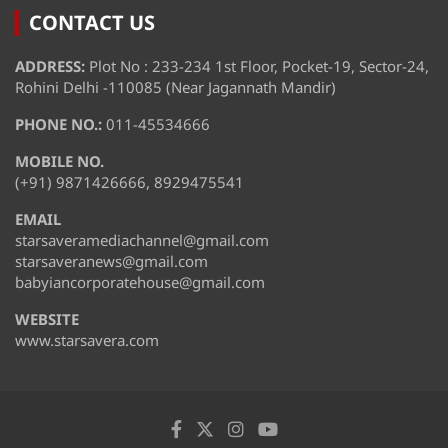
CONTACT US
ADDRESS:
Plot No : 233-234 1st Floor, Pocket-19, Sector-24,
Rohini Delhi -110085 (Near Jagannath Mandir)
PHONE NO.:
011-45534666
MOBILE NO.
(+91) 9871426666, 8929475541
EMAIL
starsaveramediachannel@gmail.com
starsaveranews@gmail.com
babyiancorporatehouse@gmail.com
WEBSITE
www.starsavera.com