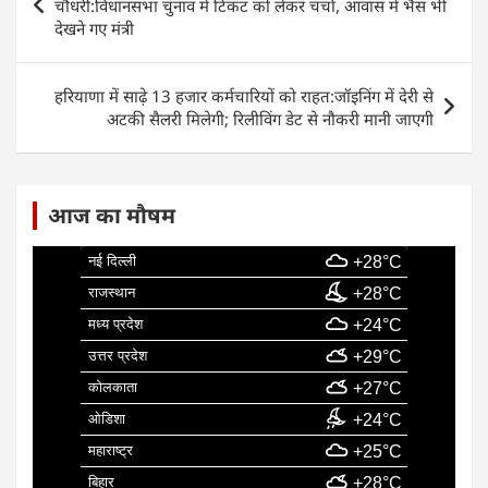
b
A
dI
navigation
चौधरी:विधानसभा चुनाव में टिकट को लेकर चर्चा, आवास में भैंस भी
o
p
n
देखने गए मंत्री
o
p
k
हरियाणा में साढ़े 13 हजार कर्मचारियों को राहत:जॉइनिंग में देरी से
अटकी सैलरी मिलेगी; रिलीविंग डेट से नौकरी मानी जाएगी
आज का मौषम
नई दिल्ली
+28°C
राजस्थान
+28°C
मध्य प्रदेश
+24°C
उत्तर प्रदेश
+29°C
कोलकाता
+27°C
ओडिशा
+24°C
महाराष्ट्र
+25°C
बिहार
+28°C