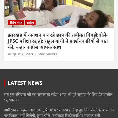
ट्रेंडिंग न्यूज
राष्ट्रीय
झारखंड में अनशन कर रहे छात्र की तबीयत बिगड़ी:बोले-
JPSC परीक्षा रद्द हो; राहुल गांधी ने प्रदर्शनकारियों से बात
की, कहा- कांग्रेस आपके साथ
August 7, 2026
Star Savera
LATEST NEWS
संत गुरु रविदास जी का समरसता संदेश आज भी पूरे समाज के लिए प्रेरणास्रोत
: मुख्यमंत्री
अमेरिका में पहली बार ‘बर्थ टूरिज्म’ पर रोक:यहां पैदा हुए विदेशियों के बच्चे को
नागरिकता नहीं मिलेगी; ट्रम्प बोले- बर्थराइट सिटीजनशिप मजाक बनी