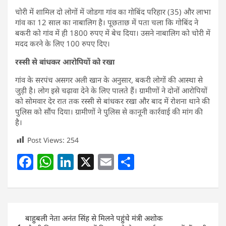
चोरी में शामिल दो लोगों में जोडगा गांव का गोबिंद परिहार (35) और लाभा
गांव का 12 साल का नाबालिग है। पूछताछ में पता चला कि गोबिंद ने
बकरी को गांव में ही 1800 रुपए में बेच दिया। उसने नाबालिग को चोरी में
मदद करने के लिए 100 रुपए दिए।
रस्सी से बांधकर आरोपियों को रखा
गांव के सरपंच असगर अली खान के अनुसार, बकरी लोगों की आस्था से
जुड़ी है। लोग इसे चढ़ावा देने के लिए पालते हैं। ग्रामीणों ने दोनों आरोपियों
को सोमवार देर रात तक रस्सी से बांधकर रखा और बाद में रोशना थाने की
पुलिस को सौंप दिया। ग्रामीणों ने पुलिस से कानूनी कार्रवाई की मांग की
है।
Post Views:
254
F
W
Li
X
E
S
a
h
n
m
h
c
at
k
ai
ar
e
s
e
l
e
Post
बाहुबली नेता अनंत सिंह से मिलने पहुंचे मंत्री अशोक