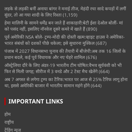
लड़के से लड़की बनीं अनाया बांगर ने मनाई तीज, मेहंदी रचा सादे कपड़ों में लगीं
सुंदर, तो आ गया शादी के लिए रिश्ता
(1,159)
हेमा मालिनी के सामने धर्मेंद्र बन जाते हैं शाकाहारी:बेटी ईशा देओल बोलीं- मां
को पसंद नहीं, इसलिए नॉनवेज दूसरे कमरे में खाते हैं
(890)
पूर्व अमेरिकी NSA बोले- ट्रम्प-मोदी की दोस्ती खत्म:व्हाइट हाउस ने अमेरिका-
भारत संबंधों को दशकों पीछे धकेला; इसे सुधारना मुश्किल
(687)
पंजाब में 2027 विधानसभा चुनाव की तैयारी में बीजेपी:अब तक 16 जिलों के
प्रधान बदले, कई पूर्व विधायक और नए चेहरे शामिल
(676)
ऑस्ट्रेलिया दौरे के लिए अंडर-19 भारतीय टीम घोषित:वैभव सूर्यवंशी को भी
फिर से मिली जगह; सीरीज में 3 वनडे और 2 टेस्ट मैच खेलेंगे
(664)
अब 7 अगस्त से लगेगा ट्रम्प का टैरिफ:भारत पर आज से 25% टैरिफ लागू होना
था, इससे अमेरिकी बाजार में भारतीय सामान महंगे होंगे
(644)
IMPORTANT LINKS
होम
राष्ट्रीय
ट्रेंडिंग न्यूज