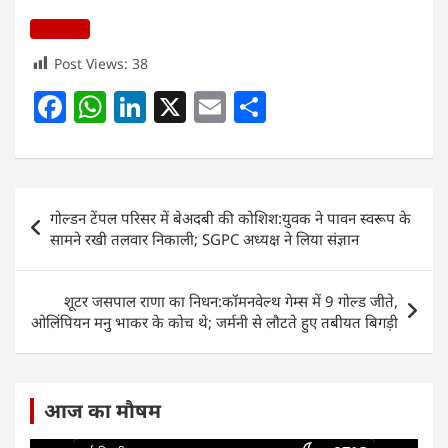
Post Views:
38
F
W
Li
X
E
S
a
h
n
m
h
c
at
k
ai
ar
e
s
e
l
e
Post
गोल्डन टेंपल परिसर में बेअदबी की कोशिश:युवक ने पावन स्वरूप के
b
A
dI
navigation
सामने रखी तलवार निकाली; SGPC अध्यक्ष ने लिया संज्ञान
o
p
n
o
p
शूटर जसपाल राणा का निधन:कॉमनवेल्थ गेम्स में 9 गोल्ड जीते,
k
ओलिंपियन मनु भाकर के कोच थे; जर्मनी से लौटते हुए तबीयत बिगड़ी
आज का मौषम