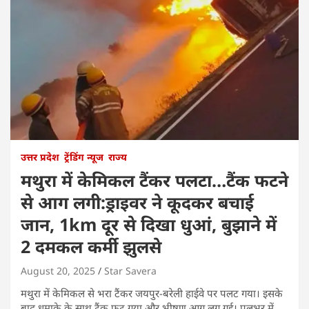
उत्तर प्रदेश
ट्रेंडिंग न्यूज
राज्य
मथुरा में केमिकल टैंकर पलटा…टैंक फटने
से आग लगी:ड्राइवर ने कूदकर बचाई
जान, 1km दूर से दिखा धुआं, बुझाने में
2 दमकल कर्मी झुलसे
August 20, 2025
Star Savera
मथुरा में केमिकल से भरा टैंकर जयपुर-बरेली हाईवे पर पलट गया। इसके
बाद धमाके के साथ टैंक फट गया और भीषण आग लग गई। पलभर में