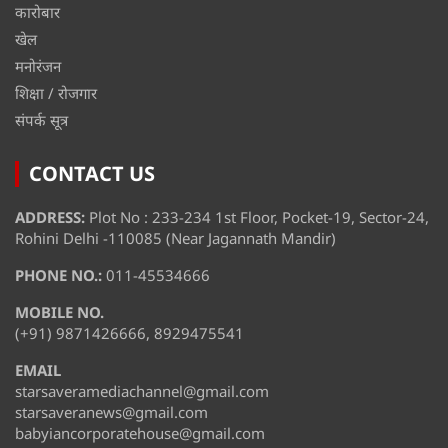
कारोबार
खेल
मनोरंजन
शिक्षा / रोजगार
संपर्क सूत्र
CONTACT US
ADDRESS:
Plot No : 233-234 1st Floor, Pocket-19, Sector-24,
Rohini Delhi -110085 (Near Jagannath Mandir)
PHONE NO.:
011-45534666
MOBILE NO.
(+91) 9871426666, 8929475541
EMAIL
starsaveramediachannel@gmail.com
starsaveranews@gmail.com
babyiancorporatehouse@gmail.com