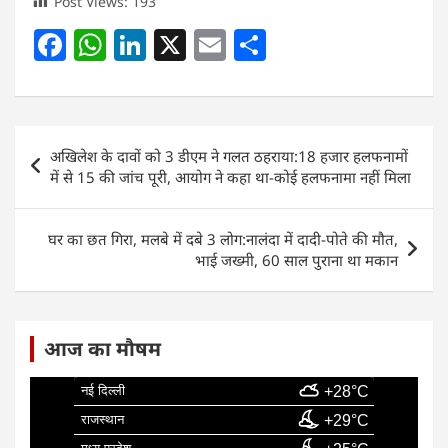
Post Views:
193
F
W
Li
X
E
S
a
h
n
m
h
c
at
k
ai
ar
e
s
e
l
e
Post
अखिलेश के दावों को 3 डीएम ने गलत ठहराया:18 हजार हलफनामों
b
A
dI
navigation
में से 15 की जांच पूरी, आयोग ने कहा था-कोई हलफनामा नहीं मिला
o
p
n
o
p
घर का छत गिरा, मलबे में दबे 3 लोग:नालंदा में दादी-पोते की मौत,
k
भाई जख्मी, 60 साल पुराना था मकान
आज का मौषम
नई दिल्ली
+28°C
राजस्थान
+29°C