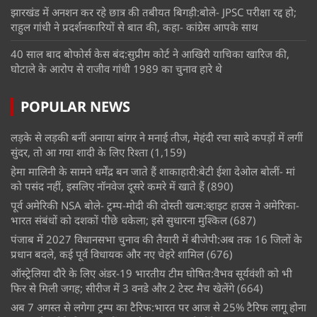
झारखंड में अनशन कर रहे छात्र की तबीयत बिगड़ी:बोले- JPSC परीक्षा रद्द हो;
राहुल गांधी ने प्रदर्शनकारियों से बात की, कहा- कांग्रेस आपके साथ
40 साल बाद बोफोर्स केस बंद:सुप्रीम कोर्ट ने आखिरी याचिका खारिज की,
घोटाले के आरोप से राजीव गांधी 1989 का चुनाव हारे थे
POPULAR NEWS
लड़के से लड़की बनीं अनाया बांगर ने मनाई तीज, मेहंदी रचा सादे कपड़ों में लगीं
सुंदर, तो आ गया शादी के लिए रिश्ता
(1,159)
हेमा मालिनी के सामने धर्मेंद्र बन जाते हैं शाकाहारी:बेटी ईशा देओल बोलीं- मां
को पसंद नहीं, इसलिए नॉनवेज दूसरे कमरे में खाते हैं
(890)
पूर्व अमेरिकी NSA बोले- ट्रम्प-मोदी की दोस्ती खत्म:व्हाइट हाउस ने अमेरिका-
भारत संबंधों को दशकों पीछे धकेला; इसे सुधारना मुश्किल
(687)
पंजाब में 2027 विधानसभा चुनाव की तैयारी में बीजेपी:अब तक 16 जिलों के
प्रधान बदले, कई पूर्व विधायक और नए चेहरे शामिल
(676)
ऑस्ट्रेलिया दौरे के लिए अंडर-19 भारतीय टीम घोषित:वैभव सूर्यवंशी को भी
फिर से मिली जगह; सीरीज में 3 वनडे और 2 टेस्ट मैच खेलेंगे
(664)
अब 7 अगस्त से लगेगा ट्रम्प का टैरिफ:भारत पर आज से 25% टैरिफ लागू होना