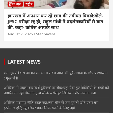
ट्रेंडिंग न्यूज
राष्ट्रीय
झारखंड में अनशन कर रहे छात्र की तबीयत बिगड़ी:बोले-
JPSC परीक्षा रद्द हो; राहुल गांधी ने प्रदर्शनकारियों से बात
की, कहा- कांग्रेस आपके साथ
August 7, 2026
Star Savera
LATEST NEWS
संत गुरु रविदास जी का समरसता संदेश आज भी पूरे समाज के लिए प्रेरणास्रोत
: मुख्यमंत्री
अमेरिका में पहली बार ‘बर्थ टूरिज्म’ पर रोक:यहां पैदा हुए विदेशियों के बच्चे को
नागरिकता नहीं मिलेगी; ट्रम्प बोले- बर्थराइट सिटीजनशिप मजाक बनी
अमेरिका परमाणु नीति बदल रहा:रूस-चीन से जंग हुई तो छोटे एटम बम
इस्तेमाल होंगे; न्यूक्लियर वेपन सिर्फ डराने के लिए नहीं