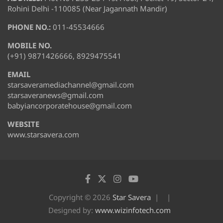
Rohini Delhi -110085 (Near Jagannath Mandir)
PHONE NO.:
011-45534666
MOBILE NO.
(+91) 9871426666, 8929475541
EMAIL
starsaveramediachannel@gmail.com
starsaveranews@gmail.com
babyiancorporatehouse@gmail.com
WEBSITE
www.starsavera.com
Copyright © 2026
Star Savera
Designed by:
www.wizinfotech.com