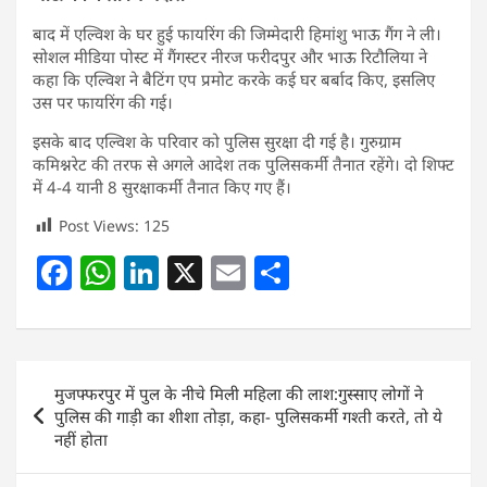
बाद में एल्विश के घर हुई फायरिंग की जिम्मेदारी हिमांशु भाऊ गैंग ने ली।
सोशल मीडिया पोस्ट में गैंगस्टर नीरज फरीदपुर और भाऊ रिटौलिया ने
कहा कि एल्विश ने बैटिंग एप प्रमोट करके कई घर बर्बाद किए, इसलिए
उस पर फायरिंग की गई।
इसके बाद एल्विश के परिवार को पुलिस सुरक्षा दी गई है। गुरुग्राम
कमिश्नरेट की तरफ से अगले आदेश तक पुलिसकर्मी तैनात रहेंगे। दो शिफ्ट
में 4-4 यानी 8 सुरक्षाकर्मी तैनात किए गए हैं।
Post Views:
125
F
W
Li
X
E
S
a
h
n
m
h
c
at
k
ai
ar
e
s
e
l
e
Post
मुजफ्फरपुर में पुल के नीचे मिली महिला की लाश:गुस्साए लोगों ने
b
A
dI
navigation
पुलिस की गाड़ी का शीशा तोड़ा, कहा- पुलिसकर्मी गश्ती करते, तो ये
o
p
n
नहीं होता
o
p