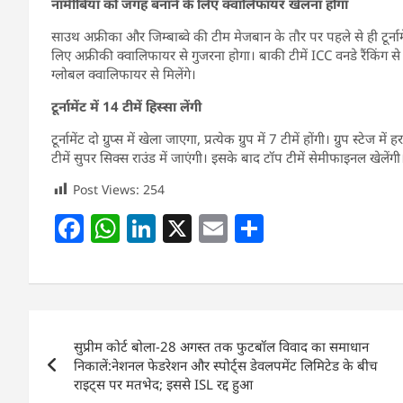
नामीबिया को जगह बनाने के लिए क्वालिफायर खेलना होगा
साउथ अफ्रीका और जिम्बाब्वे की टीम मेजबान के तौर पर पहले से ही टूर्ना
लिए अफ्रीकी क्वालिफायर से गुजरना होगा। बाकी टीमें ICC वनडे रैंकिंग स
ग्लोबल क्वालिफायर से मिलेंगे।
टूर्नामेंट में 14 टीमें हिस्सा लेंगी
टूर्नामेंट दो ग्रुप्स में खेला जाएगा, प्रत्येक ग्रुप में 7 टीमें होंगी। ग्रुप स्
टीमें सुपर सिक्स राउंड में जाएंगी। इसके बाद टॉप टीमें सेमीफाइनल खेल
Post Views:
254
F
W
Li
X
E
S
a
h
n
m
h
c
at
k
ai
ar
e
s
e
l
e
Post
b
A
dI
सुप्रीम कोर्ट बोला-28 अगस्त तक फुटबॉल विवाद का समाधान
navigation
o
p
n
निकालें:नेशनल फेडरेशन और स्पोर्ट्स डेवलपमेंट लिमिटेड के बीच
राइट्स पर मतभेद; इससे ISL रद्द हुआ
o
p