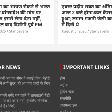
ा का भाषण रोकने से भारत
एक्टर प्रदीप रावत का अंति
बांग्लादेश की मांग पर
आज 2 बजे होगा:कल कैंसर
ा इससे लेना-देना नहीं,
हुआ; लगान-गजनी जैसी कई
बाद दिखेंगी पूर्व PM
में दिखे थे
2026
Star Savera
August 5, 2026
Star Savera
AR NEWS
IMPORTANT LINKS
बनीं अनाया बांगर ने मनाई तीज, मेहंदी
होम
में लगीं सुंदर, तो आ गया शादी के लिए
राष्ट्रीय
ट्रेंडिंग न्यूज
मने धर्मेंद्र बन जाते हैं शाकाहारी:बेटी
राजनीति
- मां को पसंद नहीं, इसलिए नॉनवेज
लाइफस्टाइल
े हैं
(886)
कारोबार