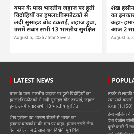
यमन के पास भारतीय जहाज पर हूती
शेख हसीन
विद्रोहियों का हमला:विस्फोटकों से
का इनकार:
लदी सुसाइड बोट टकराई, जहाज डूबा,
कहा- हमार
उसमें सवार सभी 13 भारतीय सुरक्षित
आज 2 साल 
August 5, 2026
Star Savera
August 5, 
LATEST NEWS
POPUL
यमन के पास भारतीय जहाज पर हूती विद्रोहियों का
लड़के से लड़की 
हमला:विस्फोटकों से लदी सुसाइड बोट टकराई, जहाज
रचा सादे कपड़ों 
डूबा, उसमें सवार सभी 13 भारतीय सुरक्षित
रिश्ता
(1,150)
हेमा मालिनी के सा
शेख हसीना का भाषण रोकने से भारत का
ईशा देओल बोलीं
इनकार:बांग्लादेश की मांग पर कहा- हमारा इससे लेना-
दूसरे कमरे में खात
देना नहीं, आज 2 साल बाद दिखेंगी पूर्व PM