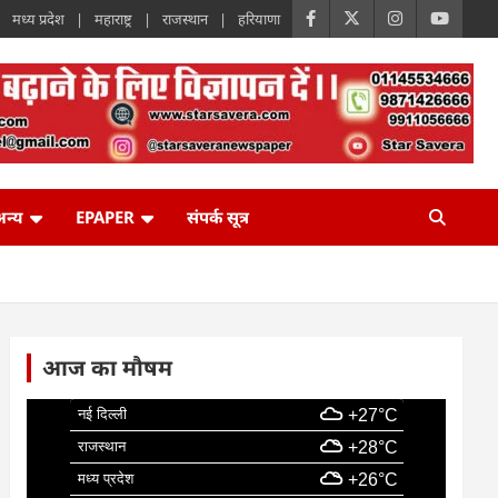
मध्य प्रदेश
महाराष्ट्र
राजस्थान
हरियाणा
न्य
EPAPER
संपर्क सूत्र
आज का मौषम
नई दिल्ली
+27°C
राजस्थान
+28°C
मध्य प्रदेश
+26°C