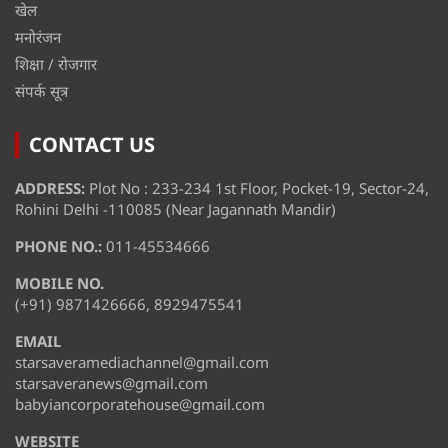
खेल
मनोरंजन
शिक्षा / रोजगार
संपर्क सूत्र
CONTACT US
ADDRESS:
Plot No : 233-234 1st Floor, Pocket-19, Sector-24,
Rohini Delhi -110085 (Near Jagannath Mandir)
PHONE NO.:
011-45534666
MOBILE NO.
(+91) 9871426666, 8929475541
EMAIL
starsaveramediachannel@gmail.com
starsaveranews@gmail.com
babyiancorporatehouse@gmail.com
WEBSITE