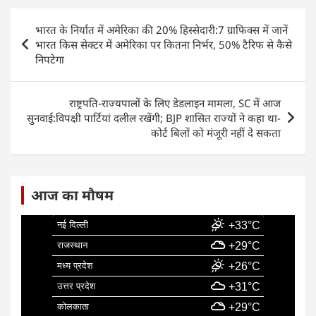
e
s
e
l
e
Post
भारत के निर्यात में अमेरिका की 20% हिस्सेदारी:7 ग्राफिक्स में जानें
b
A
dI
navigation
भारत किस सेक्टर में अमेरिका पर कितना निर्भर, 50% टैरिफ से कैसे
o
p
n
निपटेगा
o
p
k
राष्ट्रपति-राज्यपालों के लिए डेडलाइन मामला, SC में आज
सुनवाई:विपक्षी पार्टियां दलील रखेंगी; BJP शासित राज्यों ने कहा था-
कोर्ट बिलों को मंजूरी नहीं दे सकता
आज का मौषम
नई दिल्ली
+33°C
राजस्थान
+29°C
मध्य प्रदेश
+26°C
उत्तर प्रदेश
+31°C
कोलकाता
+29°C