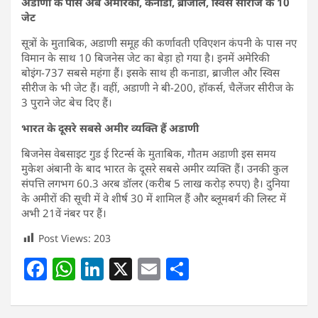
अडाणी के पास अब अमेरिका, कनाडा, ब्राजील, स्विस सीरीज के 10
जेट
सूत्रों के मुताबिक, अडाणी समूह की कर्णावती एविएशन कंपनी के पास नए
विमान के साथ 10 बिजनेस जेट का बेड़ा हो गया है। इनमें अमेरिकी
बोइंग-737 सबसे महंगा हैं। इसके साथ ही कनाडा, ब्राजील और स्विस
सीरीज के भी जेट हैं। वहीं, अडाणी ने बी-200, हॉकर्स, चैलेंजर सीरीज के
3 पुराने जेट बेच दिए हैं।
भारत के दूसरे सबसे अमीर व्यक्ति हैं अडाणी
बिजनेस वेबसाइट गुड ई रिटर्न्स के मुताबिक, गौतम अडाणी इस समय
मुकेश अंबानी के बाद भारत के दूसरे सबसे अमीर व्यक्ति हैं। उनकी कुल
संपत्ति लगभग 60.3 अरब डॉलर (करीब 5 लाख करोड़ रुपए) है। दुनिया
के अमीरों की सूची में वे शीर्ष 30 में शामिल हैं और ब्लूमबर्ग की लिस्ट में
अभी 21वें नंबर पर हैं।
Post Views:
203
F
W
Li
X
E
S
a
h
n
m
h
c
at
k
ai
ar