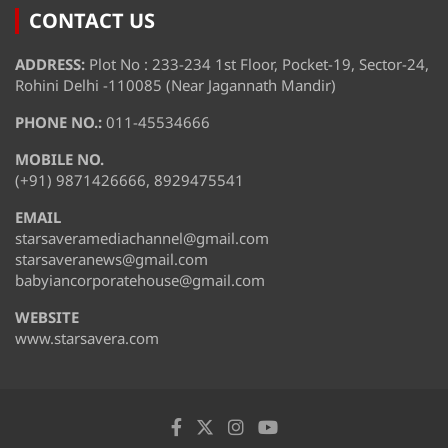
CONTACT US
ADDRESS:
Plot No : 233-234 1st Floor, Pocket-19, Sector-24,
Rohini Delhi -110085 (Near Jagannath Mandir)
PHONE NO.:
011-45534666
MOBILE NO.
(+91) 9871426666, 8929475541
EMAIL
starsaveramediachannel@gmail.com
starsaveranews@gmail.com
babyiancorporatehouse@gmail.com
WEBSITE
www.starsavera.com