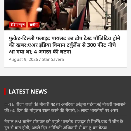
ट्रेंडिंग न्यूज
राष्ट्रीय
फुकेट-दिल्ली फ्लाइट पायलट का डोप टेस्ट पॉजिटिव होने
की खबर:एअर इंडिया विमान टर्बुलेंस से 300 फीट नीचे
आ गया था; 4 अगस्त की घटना
August 9, 2026
Star Savera
LATEST NEWS
H-1B वीजा वालों की नौकरी गई तो अमेरिका छोड़ना पड़ेगा:नई नौकरी तलाशने
की 60 दिन की मोहलत खत्म करने की तैयारी, 5 लाख भारतीयों पर असर
नेपाल PM बालेन सोमवार को पहले भारतीय राजदूत से मिलेंगे:बाद में चीन के
दूत से बात होगी, अगले दिन अमेरिकी अधिकारी से वन-टू-वन बैठक