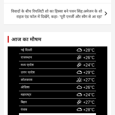
o
p
n
o
p
विवादों के बीच रियलिटी शो का हिस्सा बने पवन सिंह:अमेजन के शो
k
राइज एंड फॉल में दिखेंगे, कहा- ‘पूरी एनर्जी और स्वैग से आ रहा’
आज का मौषम
नई दिल्ली
+28°C
राजस्थान
+26°C
मध्य प्रदेश
+24°C
उत्तर प्रदेश
+29°C
कोलकाता
+27°C
ओडिशा
+26°C
महाराष्ट्र
+24°C
बिहार
+27°C
पंजाब
+28°C