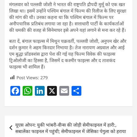
मंगलवार को पल्लवी जोशी ने भारत की राष्ट्रपति द्रौपदी मुर्मू को एक खत
लिखा था। इसमें उन्होंने पश्चिम बंगाल में फिल्म की रिलीज के लिए सुरक्षा
की मांग की थी। उनका कहना था कि पश्चिम बंगाल में फिल्म पर
अनौपचारिक प्रतिबंध लगाया जा रहा है। सत्ताधारी पार्टी के कार्यकर्ताओं
की धमकी की वजह से सिनेमाघर इसे अपने यहां लगाने से मना कर रहे हैं।
बता दें, बंगाल फाइल्स में मिथुन चक्रवर्ती, पल्लवी जोशी, अनुपम खेर और
दर्शन कुमार ने अहम किरदार निभाया है। तेज नारायण अग्रवाल और आई
एम बुद्धा प्रॉडक्शंस द्वारा पेश की गई यह फिल्म विवेक की फाइल्स
ट्रिओलोजी का हिस्सा है, जिसमें द कश्मीर फाइल्स और द ताशकंद
फाइल्स भी शामिल हैं।
Post Views:
279
F
W
Li
X
E
S
a
h
n
m
h
c
at
k
ai
ar
e
s
e
l
e
Post
यूएस ओपन: युकी भांबरी-वीन्स की जोड़ी सेमीफाइनल में हारी:,
b
A
dI
navigation
सबालेंका फाइनल में पहुंची; सेमीफाइनल में जेसिका पेगुला को हराया