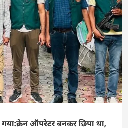
ड़ा गया:क्रेन ऑपरेटर बनकर छिपा था,