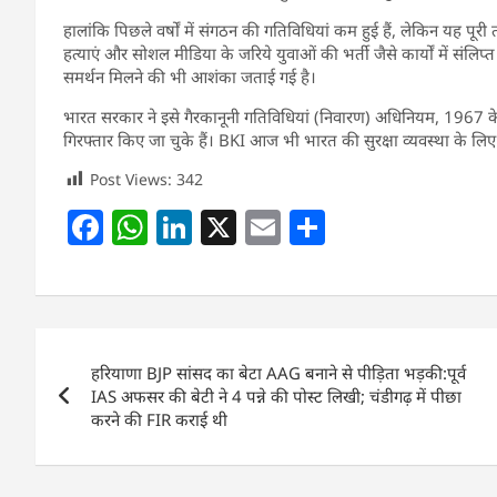
हालांकि पिछले वर्षों में संगठन की गतिविधियां कम हुई हैं, लेकिन यह पूरी 
हत्याएं और सोशल मीडिया के जरिये युवाओं की भर्ती जैसे कार्यों में संलिप
समर्थन मिलने की भी आशंका जताई गई है।
भारत सरकार ने इसे गैरकानूनी गतिविधियां (निवारण) अधिनियम, 1967 क
गिरफ्तार किए जा चुके हैं। BKI आज भी भारत की सुरक्षा व्यवस्था के लि
Post Views:
342
F
W
Li
X
E
S
a
h
n
m
h
c
at
k
ai
ar
e
s
e
l
e
Post
b
A
dI
हरियाणा BJP सांसद का बेटा AAG बनाने से पीड़िता भड़की:पूर्व
navigation
o
p
n
IAS अफसर की बेटी ने 4 पन्ने की पोस्ट लिखी; चंडीगढ़ में पीछा
करने की FIR कराई थी
o
p
k