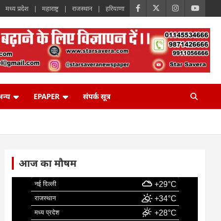
मध्य प्रदेश
महाराष्ट्र
राजस्थान
हरियाणा
न्य
EPAPER
संपर्क सूत्र
आज का मौषम
नई दिल्ली
+29°C
राजस्थान
+34°C
मध्य प्रदेश
+28°C