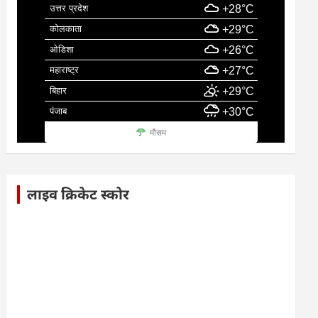
उत्तर प्रदेश
+28°C
कोलकाता
+29°C
ओडिशा
+26°C
महाराष्ट्र
+27°C
बिहार
+29°C
पंजाब
+30°C
मौसम
लाइव क्रिकेट स्कोर