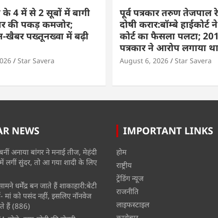
े 4 में से 2 सूबों में बागी
पूर्व पत्रकार तरुण तेजपाल रे
ार की पकड़ कमजोर;
दोषी करार:बॉम्बे हाईकोर्ट ने
-खैबर पख्तूनख्वा में बढ़ी
कोर्ट का फैसला पलटा; 201
पत्रकार ने आरोप लगाया थ
2026
Star Savera
August 6, 2026
Star Savera
AR NEWS
IMPORTANT LINKS
बनीं अनाया बांगर ने मनाई तीज, मेहंदी
होम
में लगीं सुंदर, तो आ गया शादी के लिए
राष्ट्रीय
ट्रेंडिंग न्यूज
मने धर्मेंद्र बन जाते हैं शाकाहारी:बेटी
राजनीति
- मां को पसंद नहीं, इसलिए नॉनवेज
लाइफस्टाइल
े हैं
(886)
कारोबार