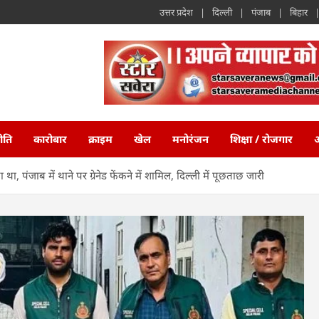
उत्तर प्रदेश
दिल्ली
पंजाब
बिहार
ीति
कारोबार
क्राइम
खेल
मनोरंजन
शिक्षा / रोजगार
अ
, पंजाब में थाने पर ग्रेनेड फेंकने में शामिल, दिल्ली में पूछताछ जारी