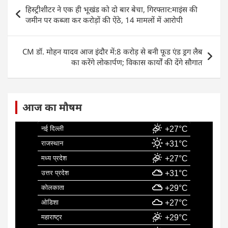
e
s
e
l
e
Post
हिस्ट्रीशीटर ने एक ही भूखंड को दो बार बेचा, गिरफ्तार:माइंस की
b
A
dI
navigation
जमीन पर कब्जा कर करोड़ों की ऐंठे, 14 मामलों में आरोपी
o
p
n
o
p
CM डॉ. मोहन यादव आज इंदौर में:8 करोड़ से बनी फूड एंड ड्रग लैब
k
का करेंगे लोकार्पण; विकास कार्यों की देंगे सौगात
आज का मौषम
नई दिल्ली
+27°C
राजस्थान
+31°C
मध्य प्रदेश
+27°C
उत्तर प्रदेश
+31°C
कोलकाता
+29°C
ओडिशा
+27°C
महाराष्ट्र
+29°C