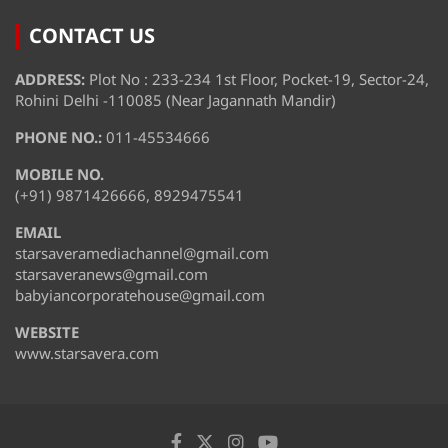
CONTACT US
ADDRESS:
Plot No : 233-234 1st Floor, Pocket-19, Sector-24,
Rohini Delhi -110085 (Near Jagannath Mandir)
PHONE NO.:
011-45534666
MOBILE NO.
(+91) 9871426666, 8929475541
EMAIL
starsaveramediachannel@gmail.com
starsaveranews@gmail.com
babyiancorporatehouse@gmail.com
WEBSITE
www.starsavera.com