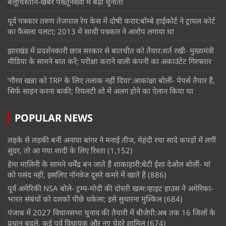
बलूचिस्तान-खैबर पख्तूनख्वा में बढ़ी चुनौती
पूर्व पत्रकार तरुण तेजपाल रेप केस में दोषी करार:बॉम्बे हाईकोर्ट ने ट्रायल कोर्ट
का फैसला पलटा; 2013 में साथी पत्रकार ने आरोप लगाया था
झारखंड में प्रदर्शनकारी छात्र सरकार से बातचीत को तैयार:शर्त रखी- मुख्यमंत्री
मीडिया के सामने बात करें; परीक्षा कराने वाली कंपनी का अकाउंटेंट गिरफ्तार
‘गौरव खन्ना को TRP के लिए तलाक नहीं दिया’:आकांक्षा बोलीं- पेपर्स तैयार हैं,
सिर्फ साइन करना बाकी; रियलटी शो में अलग होने का ऐलान किया था
POPULAR NEWS
लड़के से लड़की बनीं अनाया बांगर ने मनाई तीज, मेहंदी रचा सादे कपड़ों में लगीं
सुंदर, तो आ गया शादी के लिए रिश्ता
(1,152)
हेमा मालिनी के सामने धर्मेंद्र बन जाते हैं शाकाहारी:बेटी ईशा देओल बोलीं- मां
को पसंद नहीं, इसलिए नॉनवेज दूसरे कमरे में खाते हैं
(886)
पूर्व अमेरिकी NSA बोले- ट्रम्प-मोदी की दोस्ती खत्म:व्हाइट हाउस ने अमेरिका-
भारत संबंधों को दशकों पीछे धकेला; इसे सुधारना मुश्किल
(684)
पंजाब में 2027 विधानसभा चुनाव की तैयारी में बीजेपी:अब तक 16 जिलों के
प्रधान बदले, कई पूर्व विधायक और नए चेहरे शामिल
(674)