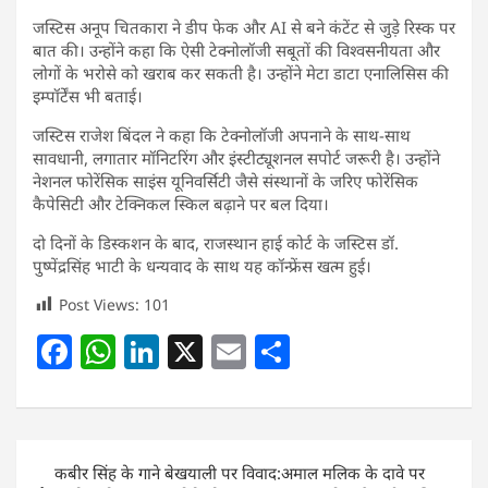
जस्टिस अनूप चितकारा ने डीप फेक और AI से बने कंटेंट से जुड़े रिस्क पर
बात की। उन्होंने कहा कि ऐसी टेक्नोलॉजी सबूतों की विश्वसनीयता और
लोगों के भरोसे को खराब कर सकती है। उन्होंने मेटा डाटा एनालिसिस की
इम्पॉर्टेंस भी बताई।
जस्टिस राजेश बिंदल ने कहा कि टेक्नोलॉजी अपनाने के साथ-साथ
सावधानी, लगातार मॉनिटरिंग और इंस्टीट्यूशनल सपोर्ट जरूरी है। उन्होंने
नेशनल फोरेंसिक साइंस यूनिवर्सिटी जैसे संस्थानों के जरिए फोरेंसिक
कैपेसिटी और टेक्निकल स्किल बढ़ाने पर बल दिया।
दो दिनों के डिस्कशन के बाद, राजस्थान हाई कोर्ट के जस्टिस डॉ.
पुष्पेंद्रसिंह भाटी के धन्यवाद के साथ यह कॉन्फ्रेंस खत्म हुई।
Post Views:
101
F
W
Li
X
E
S
a
h
n
m
h
c
at
k
ai
ar
e
s
e
l
e
Post
कबीर सिंह के गाने बेखयाली पर विवाद:अमाल मलिक के दावे पर