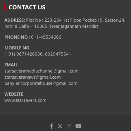
CONTACT US
ADDRESS:
Plot No : 233-234 1st Floor, Pocket-19, Sector-24,
Rohini Delhi -110085 (Near Jagannath Mandir)
PHONE NO.:
011-45534666
MOBILE NO.
(+91) 9871426666, 8929475541
EMAIL
starsaveramediachannel@gmail.com
starsaveranews@gmail.com
babyiancorporatehouse@gmail.com
WEBSITE
www.starsavera.com