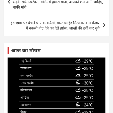
b
A
dI
navigation
भड़के सचेत-परंपरा, बोले- ये हमारा गाना, आपको शर्म आनी चाहिए,
o
p
n
माफी मांगे
o
p
k
इंस्टाग्राम पर बेचते थे फेक करेंसी, मास्टरमाइंड गिरफ्तार:कम कीमत
में नकली नोट देने का देते झांसा, लाखों की ठगी कर चुके
आज का मौषम
नई दिल्ली
+29°C
राजस्थान
+29°C
मध्य प्रदेश
+25°C
उत्तर प्रदेश
+30°C
कोलकाता
+28°C
ओडिशा
+25°C
महाराष्ट्र
+24°C
बिहार
+29°C