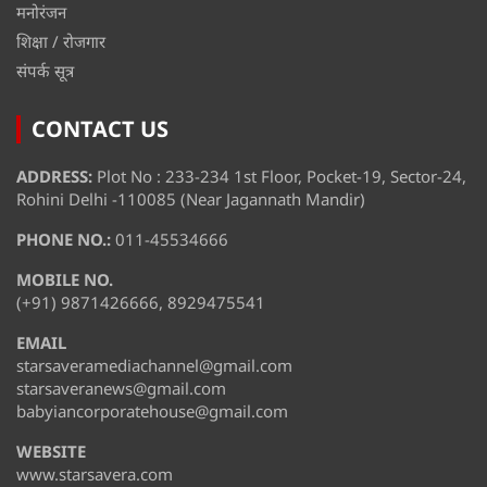
मनोरंजन
शिक्षा / रोजगार
संपर्क सूत्र
CONTACT US
ADDRESS:
Plot No : 233-234 1st Floor, Pocket-19, Sector-24,
Rohini Delhi -110085 (Near Jagannath Mandir)
PHONE NO.:
011-45534666
MOBILE NO.
(+91) 9871426666, 8929475541
EMAIL
starsaveramediachannel@gmail.com
starsaveranews@gmail.com
babyiancorporatehouse@gmail.com
WEBSITE
www.starsavera.com