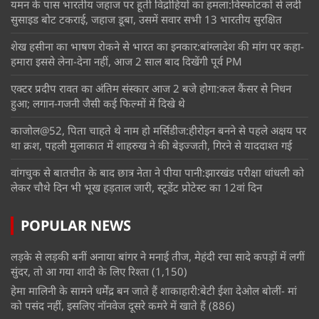
यमन के पास भारतीय जहाज पर हूती विद्रोहियों का हमला:विस्फोटकों से लदी
सुसाइड बोट टकराई, जहाज डूबा, उसमें सवार सभी 13 भारतीय सुरक्षित
शेख हसीना का भाषण रोकने से भारत का इनकार:बांग्लादेश की मांग पर कहा-
हमारा इससे लेना-देना नहीं, आज 2 साल बाद दिखेंगी पूर्व PM
एक्टर प्रदीप रावत का अंतिम संस्कार आज 2 बजे होगा:कल कैंसर से निधन
हुआ; लगान-गजनी जैसी कई फिल्मों में दिखे थे
काजोल@52, पिता चाहते थे नाम हो मर्सिडीज:हीरोइन बनने से पहले अक्षय पर
था क्रश, पहली मुलाकात में शाहरुख ने की बेइज्जती, गिरने से याददाश्त गई
वांगचुक से बातचीत के बाद छात्र नेता ने पीया पानी:झारखंड परीक्षा धांधली को
लेकर चौथे दिन भी भूख हड़ताल जारी, स्टूडेंट प्रोटेस्ट का 12वां दिन
POPULAR NEWS
लड़के से लड़की बनीं अनाया बांगर ने मनाई तीज, मेहंदी रचा सादे कपड़ों में लगीं
सुंदर, तो आ गया शादी के लिए रिश्ता
(1,150)
हेमा मालिनी के सामने धर्मेंद्र बन जाते हैं शाकाहारी:बेटी ईशा देओल बोलीं- मां
को पसंद नहीं, इसलिए नॉनवेज दूसरे कमरे में खाते हैं
(886)