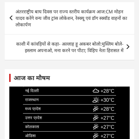
e
s
e
l
e
Post
अंतरराष्ट्रीय बाघ दिवस पर राज्य स्तरीय कार्यक्रम आज:CM मोहन
b
A
dI
navigation
यादव करेंगे वन्य जीव ट्रांस लोकेशन, रेस्क्यू एवं डॉग स्क्वॉड वाहनों का
o
p
n
लोकार्पण
o
p
k
काशी में कांवड़ियों से कहा- अल्लाह हू अकबर बोलो:मुस्लिम बोले-
इस्लाम अपनाओ, मना करने पर पीटा; विहिप नेता हिरासत में
आज का मौषम
नई दिल्ली
+28°C
राजस्थान
+30°C
मध्य प्रदेश
+28°C
उत्तर प्रदेश
+27°C
कोलकाता
+27°C
ओडिशा
+27°C