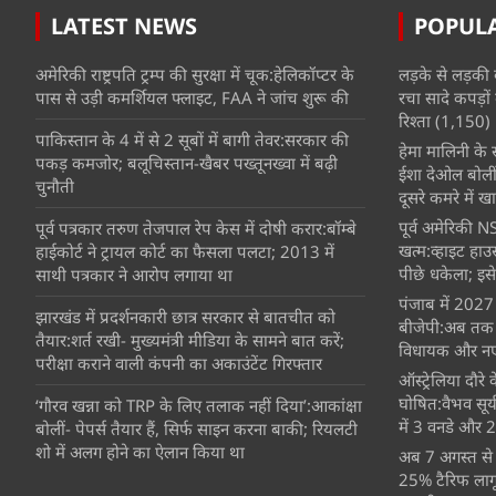
LATEST NEWS
POPUL
अमेरिकी राष्ट्रपति ट्रम्प की सुरक्षा में चूक:हेलिकॉप्टर के
लड़के से लड़की 
पास से उड़ी कमर्शियल फ्लाइट, FAA ने जांच शुरू की
रचा सादे कपड़ों 
रिश्ता
(1,150)
पाकिस्तान के 4 में से 2 सूबों में बागी तेवर:सरकार की
हेमा मालिनी के सा
पकड़ कमजोर; बलूचिस्तान-खैबर पख्तूनख्वा में बढ़ी
ईशा देओल बोलीं
चुनौती
दूसरे कमरे में खात
पूर्व अमेरिकी NS
पूर्व पत्रकार तरुण तेजपाल रेप केस में दोषी करार:बॉम्बे
खत्म:व्हाइट हाउ
हाईकोर्ट ने ट्रायल कोर्ट का फैसला पलटा; 2013 में
पीछे धकेला; इसे
साथी पत्रकार ने आरोप लगाया था
पंजाब में 2027 
झारखंड में प्रदर्शनकारी छात्र सरकार से बातचीत को
बीजेपी:अब तक 16
तैयार:शर्त रखी- मुख्यमंत्री मीडिया के सामने बात करें;
विधायक और नए 
परीक्षा कराने वाली कंपनी का अकाउंटेंट गिरफ्तार
ऑस्ट्रेलिया दौर
घोषित:वैभव सूर
‘गौरव खन्ना को TRP के लिए तलाक नहीं दिया’:आकांक्षा
में 3 वनडे और 2 ट
बोलीं- पेपर्स तैयार हैं, सिर्फ साइन करना बाकी; रियलटी
शो में अलग होने का ऐलान किया था
अब 7 अगस्त से 
25% टैरिफ लागू