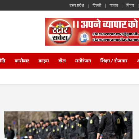
उत्तर प्रदेश
दिल्ली
पंजाब
बिहार
ीति
कारोबार
क्राइम
खेल
मनोरंजन
शिक्षा / रोजगार
अ