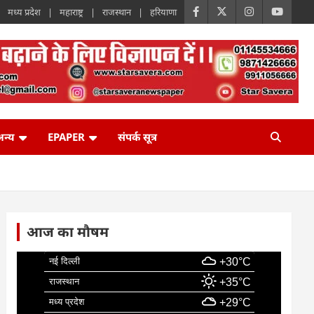
मध्य प्रदेश
महाराष्ट्र
राजस्थान
हरियाणा
न्य
EPAPER
संपर्क सूत्र
आज का मौषम
नई दिल्ली
+30°C
राजस्थान
+35°C
मध्य प्रदेश
+29°C