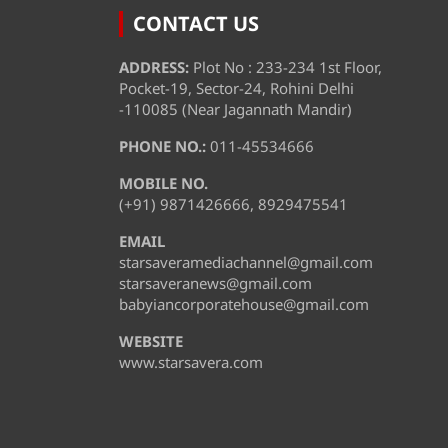
CONTACT US
ADDRESS:
Plot No : 233-234 1st Floor,
Pocket-19, Sector-24, Rohini Delhi
-110085 (Near Jagannath Mandir)
PHONE NO.:
011-45534666
MOBILE NO.
(+91) 9871426666, 8929475541
EMAIL
starsaveramediachannel@gmail.com
starsaveranews@gmail.com
babyiancorporatehouse@gmail.com
WEBSITE
www.starsavera.com