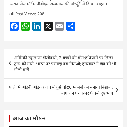
उसका पोस्टमॉर्टम पीबीएम अस्पताल की मॉर्च्युरी में किया जाएगा।
Post Views:
208
F
W
Li
X
E
S
a
h
n
m
h
c
at
k
ai
ar
e
s
e
l
e
Post
अमेरिकी स्कूल पर गोलीबारी, 2 बच्चों की मौत:हथियारों पर लिखा-
b
A
dI
navigation
ट्रम्प को मारो, भारत पर परमाणु बम गिराओ; हमलावर ने खुद को भी
o
p
n
गोली मारी
o
p
k
पाली में ओढ़नी ओढ़कर गांव में घुसे चोर:6 मकानों को बनाया निशाना,
जाग होने पर पत्थर फेंकते हुए भागे
आज का मौषम